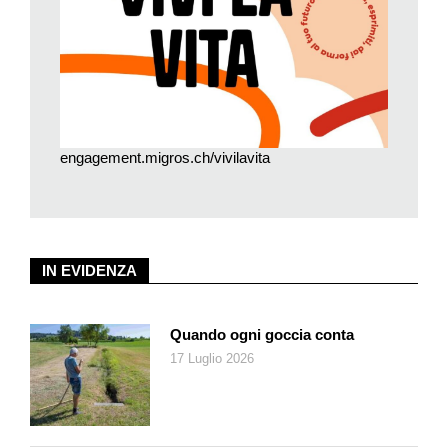
della difficile transizione dei giovani dalle case di accoglienza e
dalle famiglie affidatarie alla vita adulta.
In totale sono stati scelti 33 progetti, di cui 6 ticinesi:il
numero di partecipanti dalla Svizzera italiana è
aumentato?
engagement.migros.ch/vivilavita
In effetti, abbiamo ricevuto un numero relativamente elevato di
candidature molto varie dalla Svizzera italiana (le
organizzazioni ticinesi selezionate sono SOS Ticino, Assoc.
L’ORA, Pro Juventute Svizzera Italiana, Coop. Baobab, SOS
Debiti, Assoc. Parlatevi… con noi, ndr). A mio avviso, questo
IN EVIDENZA
dimostra da un lato la vivacità della società civile ticinese.
Dall’altro lato, purtroppo, il Ticino ha circa il 21% della
Quando ogni goccia conta
popolazione a rischio di povertà, una media più alta che in altre
17 Luglio 2026
parti della Svizzera (fonte: Uff. fed. statistica 2024). Circa un
quinto della popolazione ticinese vive con un budget limitato e
anche molti bambini, adolescenti e giovani adulti ne sono
colpiti. C’è quindi bisogno di programmi che rafforzino i giovani