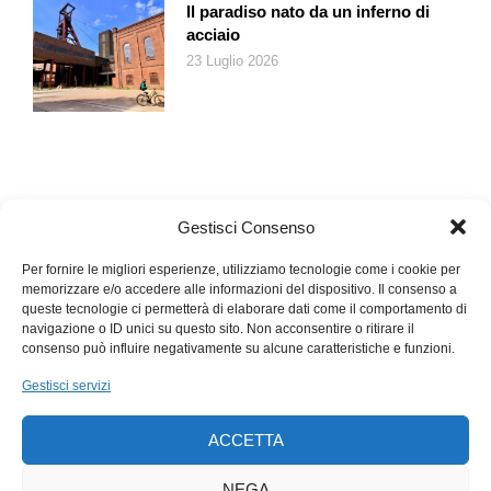
Il paradiso nato da un inferno di
giovani con scarse risorse finanziarie di accedere a spazi di
acciaio
produzione musicale e di sperimentazione in cui realizzare la
23 Luglio 2026
propria creatività. Interessante anche l’offerta
dell’organizzazione friburghese «Association Jeunes Parents»,
che aiuta le giovani madri che non hanno completato gli studi a
ritrovare la strada dell’istruzione.
Nel Canton Zurigo, sosteniamo un progetto simile per le
giovani madri che beneficiano dell’assistenza sociale, il
Gestisci Consenso
progetto «AMIE», gestito dall’Ufficio svizzero di assistenza al
lavoro di Zurigo. Sono progetti importanti perché affrontano in
Per fornire le migliori esperienze, utilizziamo tecnologie come i cookie per
memorizzare e/o accedere alle informazioni del dispositivo. Il consenso a
modo concreto uno dei maggiori rischi della povertà, ossia la
queste tecnologie ci permetterà di elaborare dati come il comportamento di
mancanza di istruzione.
navigazione o ID unici su questo sito. Non acconsentire o ritirare il
consenso può influire negativamente su alcune caratteristiche e funzioni.
Diversi progetti coinvolgono i giovani… È un segno di un
Gestisci servizi
«malessere» generale?
La maggior parte dei giovani svizzeri sta bene. Tuttavia, è
ACCETTA
ormai noto che i loro livelli di stress sono aumentati negli ultimi
anni, anche a causa di crisi, guerre e insicurezza finanziaria. I
NEGA