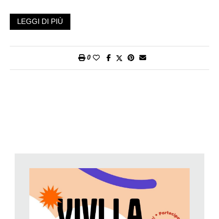
L’obiettivo era quello di sostenere e pubblicizzare il lavoro delle
LEGGI DI PIÙ
iniziative che operano con i giovani a livello locale, regionale o
nazionale per promuovere le pari opportunità. Con i 33 progetti
selezionati dalla giuria, il Percento culturale Migros sostiene
0
ora proprio queste iniziative con un finanziamento complessivo
di 426’000 franchi.
Cosa l’ha sorpresa maggiormente di questa iniziativa?
Nonostante il concorso si sia svolto durante le vacanze estive,
sono stati presentati molti progetti. Questo dimostra che il
Percento culturale Migros ha scelto un tema di grande attualità
e per il quale c’è bisogno di finanziamenti.
Sono soddisfatta anche dell’ampiezza tematica dei progetti
ricevuti: programmi di lavoro giovanile e di partecipazione
culturale, progetti di integrazione professionale e di formazione,
nuovi approcci alla consulenza sul debito e progetti che
rafforzano l’impegno dei giovani. Abbiamo anche ricevuto
diverse proposte sul tema «Lasciare l’assistenza». Si tratta