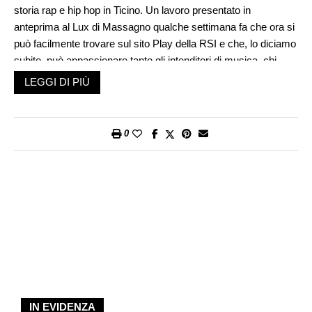
storia rap e hip hop in Ticino. Un lavoro presentato in
anteprima al Lux di Massagno qualche settimana fa che ora si
può facilmente trovare sul sito Play della RSI e che, lo diciamo
subito, può appassionare tanto gli intenditori di musica, chi
quella scena musicale dagli anni Novanta in poi l’ha vissuta,
LEGGI DI PIÙ
quanto chi non ne sa niente. Anzi, grazie alle potenti e vivide
immagini di archivio della RSI, è affascinante non solo
conoscere i protagonisti della scena di allora, ma anche
0
ripercorrere con loro i luoghi cult dell’hip hop che rendevano
Lugano, Bellinzona o Chiasso più vive e autentiche.
Ma partiamo dalle origini, dall’idea del documentario e lo
facciamo con Pablo Creti, autore del lavoro che intreccia 32
interviste fatte ai rapper di ieri e di oggi (alcune verranno
pubblicate a parte sul sito RSI come continuazione e materiale
di approfondimento). «Lo spunto è venuto da Matteo Pelli e
Lorenzo Buccella che mi hanno raccontato del concerto
pazzesco al Foce dei Sangue misto nel ‘95. Era il primo
gruppo rap italiano, è stato un concerto e un evento incredibile
IN EVIDENZA