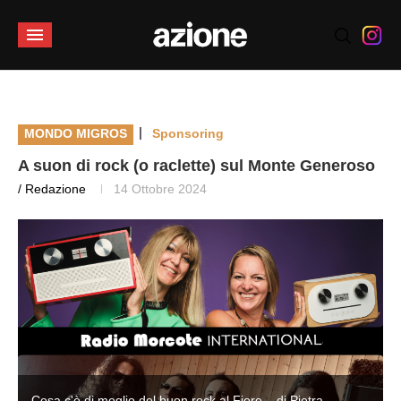
|
MONDO MIGROS
Sponsoring
A suon di rock (o raclette) sul Monte Generoso
/ Redazione
14 Ottobre 2024
Cosa c'è di meglio del buon rock al Fiore... di Pietra