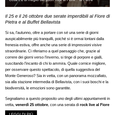
Il 25 e il 26 ottobre due serate imperdibili al Fiore di
Pietra e al Buffet Bellavista
Si sa, l’autunno, oltre a portare con sé una serie di giorni
auspicabilmente più tranquilli, poiché si è ormai lontani dalla
frenesia estiva, offre anche una serie di impressioni visive
straordinarie. Ci riferiamo a quel paesaggio che, grazie al
correre dei giorni verso l’inverno, si tinge di porpore e gialli,
suscitando l’incanto di chi lo ammira. Quale cornice migliore,
per osservare questo spettacolo, di quella suggestiva del
Monte Generoso? Sia in vetta, con un panorama mozzafiato,
sia alla stazione intermedia di Bellavista, con i suoi boschi e la
biodiversità, le emozioni sono garantite.
Segnaliamo a questo proposito uno degli ultimi appuntamenti in
vetta,
venerdì 25 ottobre
, con una serata di
rock live al Fiore
di Pietra
. L’appuntamento musicale sarà condotto dal rock
LEGGI DI PIÙ