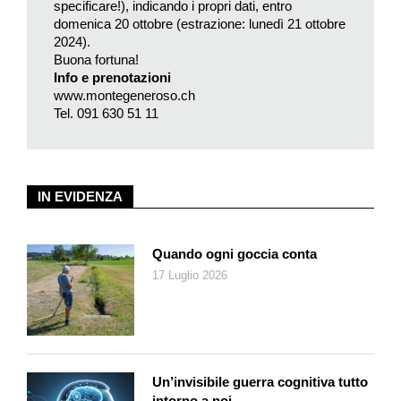
specificare!), indicando i propri dati, entro
e… un’atmosfera indimenticabile.
domenica 20 ottobre (estrazione: lunedì 21 ottobre
2024).
Per entrambe le serate la prenotazione è obbligatoria.
Buona fortuna!
Info e prenotazioni
www.montegeneroso.ch
Tel. 091 630 51 11
IN EVIDENZA
Quando ogni goccia conta
17 Luglio 2026
Un’invisibile guerra cognitiva tutto
intorno a noi