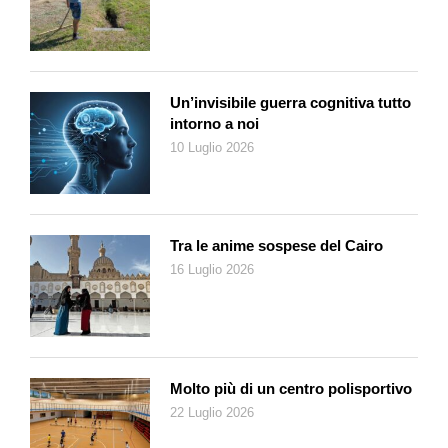
tacere il socialnetwork e di essere «un dittatore e un
impostore». Per Musk sospendere X è negare la libertà di
espressione. Ma ora Musk sta silenziosamente dando
disposizioni alla sua azienda di adeguarsi a quanto disposto
dal giudice Moraes.
Un’invisibile guerra cognitiva tutto
intorno a noi
Lo scontro con Musk è quasi quotidiano sui i tg in Brasile ed è
10 Luglio 2026
raccontato con l’enfasi della telenovela politica. Determinante è
stata la presa di posizione contro Musk dal presidente della
Repubblica, Luis Inácio Lula da Silva (Lula), punto di
riferimento della sinistra latinoamericana. Ma un grande ruolo
Tra le anime sospese del Cairo
lo gioca anche il fatto che in Brasile i giudici del Tribunale
16 Luglio 2026
supremo sono estremamente popolari: sono solo 11, ma
hanno un enorme potere e il grande pubblico ha imparato a
conoscerli durante le vicissitudini politiche della Tangentopoli
brasiliana, una gigantesca inchiesta giudiziaria che ha
terremotato la politica e il sistema imprenditoriale arrivando più
Molto più di un centro polisportivo
volte a sfiorare Lula. Fino a travolgerlo nella campagna
22 Luglio 2026
elettorale del 2018 da cui fu estromesso alla vigilia del primo