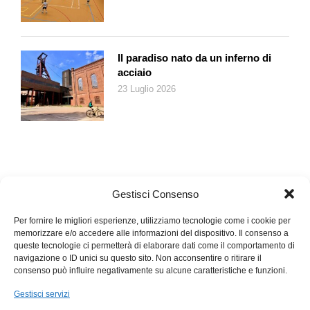
turno di elezioni poi vinte dall’estremista di destra Jair
Bolsonaro, i cui messaggi vengono costantemente amplificati
dalla rete di Musk.
Il paradiso nato da un inferno di
Le facce degli 11 magistrati del Tribunale supremo sono
acciaio
familiari al grande pubblico e le loro requisitorie, trasmesse in
23 Luglio 2026
tv, fanno parte dell’informazione politica in Brasile. Il fatto che
Musk abbia personalizzato lo scontro presentandolo come un
braccio di ferro tra lui e il giudice Alexandre Moraes – il
magistrato più noto del Paese – ha reso la vicenda una notizia
incredibilmente popolare. E le proteste di Musk contro
l’oscuramento di X sono state commentate da Lula con la
Gestisci Consenso
frase: «La magistratura brasiliana ha probabilmente inviato un
importante segnale al mondo che non è obbligato a tollerare
Per fornire le migliori esperienze, utilizziamo tecnologie come i cookie per
l’ideologia di ultra destra per la semplice ragione che lui è
memorizzare e/o accedere alle informazioni del dispositivo. Il consenso a
ricco».
queste tecnologie ci permetterà di elaborare dati come il comportamento di
navigazione o ID unici su questo sito. Non acconsentire o ritirare il
consenso può influire negativamente su alcune caratteristiche e funzioni.
L’assalto al Parlamento
Gestisci servizi
Dopo la sospensione di X, il giudice Moraes prima ha disposto