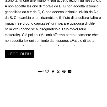
(sono tanti) che affermano: «Non accetto lezioni da nessuno».
A non accetta lezione di morale da B, B non accetta lezioni di
geopolitica da A e da C, C non accetta lezioni di civiltà da A e
da B, C ricambia e tutti ricambiano il rifiuto di ascoltare l’altro e
magari (se proprio capitasse) di imparare qualcosa di utile
nella vita (anche se a insegnartelo è il tuo avversario
elettorale). C’è poi chi (Meloni) afferma perentoriamente che
non accetta lezioni su niente da nessuno: «Faccio di testa
mia». Sottinteso: prendo lezioni solo da me stessa.
Un’autentica lezione di intelligenza e di democrazia.
LEGGI DI PIÙ
Con questo bel motto, il suo governo avvia una riforma
scolastica epocale. C’è da sperare che nessuno (neanche sua
0
figlia) prenda lezioni da lei. Se l’esempio arriva sempre
dall’alto, scolari e studenti avrebbero gioco facile ad affermare
che anche loro se ne guardano bene dal prendere lezioni da
qualcuno, e tantomeno dai professori. I quali, per diventare
professori, avranno pur accettato di prendere lezione da
qualcuno, non essendo necessariamente autodidatti.