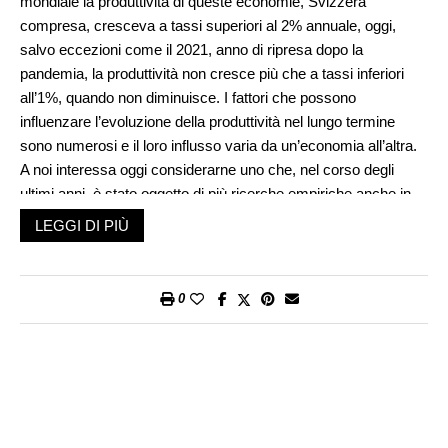
mondiale la produttività di queste economie, Svizzera
compresa, cresceva a tassi superiori al 2% annuale, oggi,
salvo eccezioni come il 2021, anno di ripresa dopo la
pandemia, la produttività non cresce più che a tassi inferiori
all’1%, quando non diminuisce. I fattori che possono
influenzare l’evoluzione della produttività nel lungo termine
sono numerosi e il loro influsso varia da un’economia all’altra.
A noi interessa oggi considerarne uno che, nel corso degli
ultimi anni, è stato oggetto di più ricerche empiriche anche in
Europa. Si tratta dell’invecchiamento della popolazione e quindi
LEGGI DI PIÙ
anche della popolazione attiva, ossia della parte della
popolazione in grado di lavorare.
0
In tutti i Paesi d’Europa si constata, da almeno 50 anni, un calo
progressivo dei tassi di natalità e una stabilizzazione di quelli di
mortalità. La popolazione dunque invecchia. Se la popolazione
invecchia salirà anche l’età media della popolazione che
lavora. Stando all’Ufficio federale di statistica, in Svizzera la
quota delle persone occupate con più di 50 anni è oggi