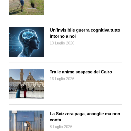
amici più stretti sono stati distribuiti come bomboniera orologi
da polso da qualche centinaio di migliaia di franchi, borse di
Louis Vuitton, scarpe firmate e collane d’oro. D’altra parte
Mukesh Ambani, il padre dello sposo, non è mai stato noto per
Un’invisibile guerra cognitiva tutto
raffinatezza e basso profilo. Anni fa, nel 2007, era finito su tutti i
intorno a noi
giornali per via della modesta magione costruita a Bombay.
10 Luglio 2026
Voleva vedere il mare da casa sua e così aveva costruito un
grattacielo di ventisette piani. Fin qui niente di strano,
ovviamente. In fondo è quello che fanno i miliardari di tutto il
mondo, pare. Mukesh, però, non è un miliardario qualunque.
Tra le anime sospese del Cairo
Così, aveva annunciato di non avere alcuna intenzione di
16 Luglio 2026
affittare o vendere i rimanenti ventisei piani del «suo»
grattacielo, che sono invece tutti adibiti a residenza privata
della famiglia. Sei piani per parcheggiare le auto, un paio adibiti
a fitness center, qualcun altro per alloggiare le seicento
persone che compongono lo staff che provvede alle necessità
La Svizzera paga, accoglie ma non
dei membri del clan. I piani superiori, destinati ad alloggiare
conta
Mukesh, sua moglie Nita e i loro tre figli oltre naturalmente
8 Luglio 2026
all’adorata e onnipresente «regina madre» degli Ambani,