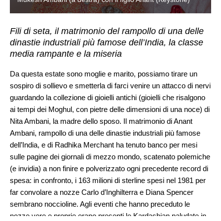
Fili di seta, il matrimonio del rampollo di una delle
dinastie industriali più famose dell’India, la classe
media rampante e la miseria
Da questa estate sono moglie e marito, possiamo tirare un
sospiro di sollievo e smetterla di farci venire un attacco di nervi
guardando la collezione di gioielli antichi (gioielli che risalgono
ai tempi dei Moghul, con pietre delle dimensioni di una noce) di
Nita Ambani, la madre dello sposo. Il matrimonio di Anant
Ambani, rampollo di una delle dinastie industriali più famose
dell’India, e di Radhika Merchant ha tenuto banco per mesi
sulle pagine dei giornali di mezzo mondo, scatenato polemiche
(e invidia) a non finire e polverizzato ogni precedente record di
spesa: in confronto, i 163 milioni di sterline spesi nel 1981 per
far convolare a nozze Carlo d’Inghilterra e Diana Spencer
sembrano noccioline. Agli eventi che hanno preceduto le
nozze vere e proprie erano presenti le Kardashian paludate in