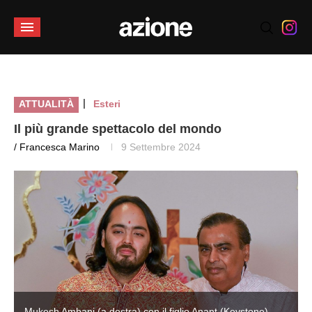
|
ATTUALITÀ
Esteri
Il più grande spettacolo del mondo
/ Francesca Marino
9 Settembre 2024
Mukesh Ambani (a destra) con il figlio Anant (Keystone)