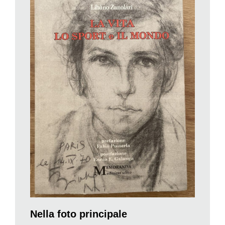
Zanolari parte dagli anni della sua adolescenza in cui, giovane
ragazzo di montagna nato e cresciuto a Zalende, minuscola
frazione di Brusio in Valposchiavo, si vede aperta, dapprima la
via verso Coira, dove frequenterà la Scuola Commerciale, in
seguito quella che conduce a Lugano dove gli verrà proposto
uno stage biennale presso l’allora RTSI. Fu l’inizio di un
percorso che lo distolse da una possibile carriera di atleta di
punta. A 16 anni saltava 6 metri e 38 in lungo. Allora era una
prestazione notevole. Alcune circostanze fortuite lo
accompagnarono comunque verso la redazione sportiva, che
non lasciò fino al pensionamento, nel 2008.
Zanolari racconta la vita di un uomo curioso, attento,
entusiasta, ma critico. I numerosi eventi sportivi da lui
commentati si dissolvono in filigrana. Al nostro occhio si
presenta tutto il resto, come la bellezza, ma anche il degrado,
dei paesaggi. La forza evocativa dei luoghi è onnipresente.
Nella foto principale
Così, la Bruxelles del Mémorial Ivo Van Damme, diventa un