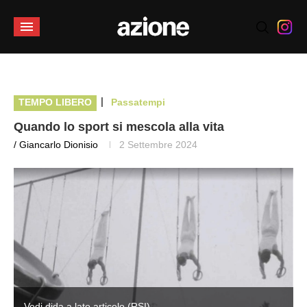
|
TEMPO LIBERO
Passatempi
Quando lo sport si mescola alla vita
/ Giancarlo Dionisio
2 Settembre 2024
Vedi dida a lato articolo (RSI)