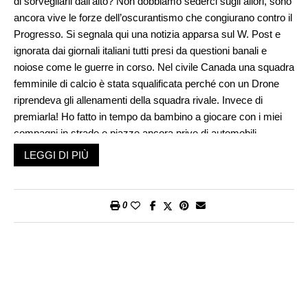
di sorvegliarli dall’alto? Non dobbiamo sederci sugli allori, sono
ancora vive le forze dell’oscurantismo che congiurano contro il
Progresso. Si segnala qui una notizia apparsa sul W. Post e
ignorata dai giornali italiani tutti presi da questioni banali e
noiose come le guerre in corso. Nel civile Canada una squadra
femminile di calcio è stata squalificata perché con un Drone
riprendeva gli allenamenti della squadra rivale. Invece di
premiarla! Ho fatto in tempo da bambino a giocare con i miei
compagni in strade e piazze ancora prive di automobili.
Fossimo stati coscienti che le nostre mamme, grazie a un
LEGGI DI PIÙ
Drone casalingo, ci osservavano dall’alto, avremmo messo in
scena lo spettacolo di un gruppo di ragazzi che fingono di
giocare.
0
In breve tempo il Drone è diventato uno di famiglia, un amico
fedele e sempre pronto ad accontentare i nostri desideri. I
nostri nipoti non riescono ad immaginare come si viveva nei
tempi bui quando il Drone era di là da venire. Quante volte ci
rendeva tristi il sapere che due eventi, svolgendosi in