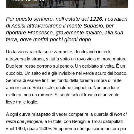
Per questo sentiero, nell’estate del 1226, i cavalieri
di Assisi attraversarono il monte Subasio, per
riportare Francesco, gravemente malato, alla sua
terra, dove morirà pochi giorni dopo
Un tasso caracolla sulle zampette, dondolando incerto
attraversa la strada, si tuffa sotto un rovo viola di more mature.
Due lepri rosse corrono sul pendio. Un cerbiatto si volta. È un
cucciolo. Un salto ed è già invisibile nel verde scuro del bosco.
Sembra di essere finiti nel fondo della foresta umbra di mille
anni or sono. Solo cicale, qualche cinguettio. Non una luce
elettrica, non un rumore. Si sente solo il fruscio di un vento
lieve tra le foglie.
A ogni curva m’aspetto di veder comparire la quercia di
Non ci
resta che piangere
, a Frittole, con Benigni e Troisi catapultati
«nel 1400, quasi 1500». Scopriremo che qui siamo ancora più