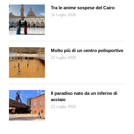
Tra le anime sospese del Cairo
Hillary Clinton è stata la prima a subire quel metodo di cui
16 Luglio 2026
abbiamo preso consapevolezza in seguito alla sua sconfitta (e
nemmeno subito). Sul palco di Chicago, interrotta da applausi
continui, lei ha detto: «Dopo il 2016, ci siamo rifiutati di
rassegnarci rispetto all’America, milioni di persone hanno
protestato, alcuni si sono candidati, abbiamo tenuto gli occhi
Molto più di un centro polisportivo
fissi sul futuro. Bene, amici miei, il futuro è qui». Hillary Clinton
22 Luglio 2026
ha tracciato una linea tra la sua esperienza e quella di Kamala
Harris, ha detto che non c’è nulla di sorprendente nel modo
con cui Trump prende in giro Harris, il suo nome, il suo modo
di ridere – «sounds familiar», ha detto Clinton: applauso – ma
qualcosa è cambiato, c’è un’energia nuova, si sente ed è
Il paradiso nato da un inferno di
ovunque.
acciaio
23 Luglio 2026
La linea dritta per Clinton ha a che fare con la possibilità che gli
americani possano eleggere la loro prima presidente donna; ha
citato il diritto di voto per le donne, l’emancipazione, le madri –
la sua e quella di Harris – e i loro consigli: se fossero qui oggi,