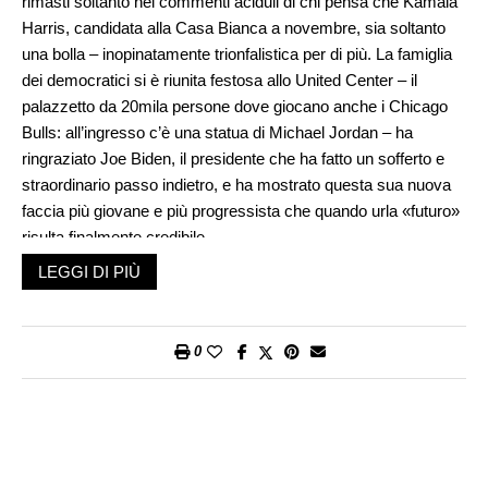
rimasti soltanto nei commenti aciduli di chi pensa che Kamala
Harris, candidata alla Casa Bianca a novembre, sia soltanto
una bolla – inopinatamente trionfalistica per di più. La famiglia
dei democratici si è riunita festosa allo United Center – il
palazzetto da 20mila persone dove giocano anche i Chicago
Bulls: all’ingresso c’è una statua di Michael Jordan – ha
ringraziato Joe Biden, il presidente che ha fatto un sofferto e
straordinario passo indietro, e ha mostrato questa sua nuova
faccia più giovane e più progressista che quando urla «futuro»
risulta finalmente credibile.
LEGGI DI PIÙ
Harris si è presentata sul palco il primo giorno per salutare e
per ringraziare Biden: era raggiante, con il suo ormai iconico
sorriso e l’aria così spontanea e naturale che sembra aver
0
contagiato tutto il partito, tanto che la fretta con cui si è dovuto
rifare tutto da capo dopo il ritiro di Biden è sembrata un ricordo.
Poi gli altri speaker le hanno costruito la strada verso l’ultima
serata, quella della nomina ufficiale del ticket candidato alle
presidenziali, mentre lei ha continuato i suoi comizi in giro per il