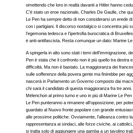
omettendo che loro in realtà davanti a Hitler hanno cedut
C’è stato un eroe nazionale, Charles De Gaulle, che qua
Le Pen ha sempre detto di non considerarsi un erede di 
con i partigiani. Il discorso nostalgico si concentra più 
l’egemonia tedesca e l’ipertrofia burocratica di Bruxelles.
è anti-antifascista. Resta comunque un dato: Marine Le 
A spingerla in alto sono stati i temi dell’immigrazione, d
Pen è stata che il confronto non è più quello tra destra e s
difficoltà. Ma non è bastato. La maggioranza dei frances
sulle sofferenze della povera gente ma finirebbe per ag
nascerà in Parlamento un Governo composto dai macronia
chi sarà il candidato di questa maggioranza fra tre anni.
Mélenchon al primo turno e uno in più di Marine Le Pe
Le Pen punteranno a rimanere all’opposizione, per poter 
guardato al Nuovo fronte popolare con grande entusiasm
alle prossime politiche. Ovviamente, l’alleanza contro l
rappresentanza ai sindaci, alle forze civiche, ai cattolici
si tratta solo di aggiungere una gamba a un tavolino trab