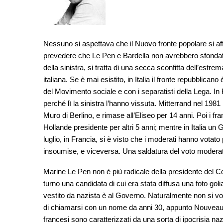
Nessuno si aspettava che il Nuovo fronte popolare si af
prevedere che Le Pen e Bardella non avrebbero sfondato a
della sinistra, si tratta di una secca sconfitta dell’estr
italiana. Se è mai esistito, in Italia il fronte repubblican
del Movimento sociale e con i separatisti della Lega. In 
perché lì la sinistra l’hanno vissuta. Mitterrand nel 198
Muro di Berlino, e rimase all’Eliseo per 14 anni. Poi i f
Hollande presidente per altri 5 anni; mentre in Italia u
luglio, in Francia, si è visto che i moderati hanno votato
insoumise, e viceversa. Una saldatura del voto moderato e
Marine Le Pen non è più radicale della presidente del Con
turno una candidata di cui era stata diffusa una foto golia
vestito da nazista è al Governo. Naturalmente non si vot
di chiamarsi con un nome da anni 30, appunto Nouveau f
francesi sono caratterizzati da una sorta di ipocrisia naz