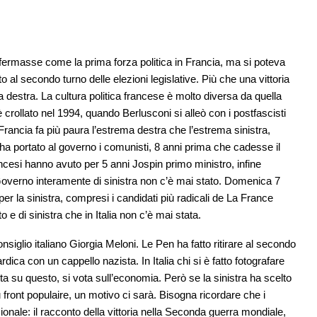
fermasse come la prima forza politica in Francia, ma si poteva
l secondo turno delle elezioni legislative. Più che una vittoria
ema destra. La cultura politica francese è molto diversa da quella
o è crollato nel 1994, quando Berlusconi si alleò con i postfascisti
Francia fa più paura l’estrema destra che l’estrema sinistra,
1 ha portato al governo i comunisti, 8 anni prima che cadesse il
rancesi hanno avuto per 5 anni Jospin primo ministro, infine
n Governo interamente di sinistra non c’è mai stato. Domenica 7
 per la sinistra, compresi i candidati più radicali de La France
 di sinistra che in Italia non c’è mai stata.
siglio italiano Giorgia Meloni. Le Pen ha fatto ritirare al secondo
rdica con un cappello nazista. In Italia chi si è fatto fotografare
a su questo, si vota sull’economia. Però se la sinistra ha scelto
ront populaire, un motivo ci sarà. Bisogna ricordare che i
ionale: il racconto della vittoria nella Seconda guerra mondiale,