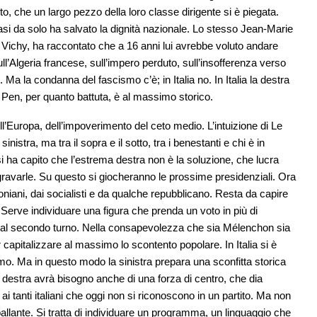
o, che un largo pezzo della loro classe dirigente si è piegata.
si da solo ha salvato la dignità nazionale. Lo stesso Jean-Marie
Vichy, ha raccontato che a 16 anni lui avrebbe voluto andare
sull’Algeria francese, sull’impero perduto, sull’insofferenza verso
 Ma la condanna del fascismo c’è; in Italia no. In Italia la destra
Pen, per quanto battuta, è al massimo storico.
ell’Europa, dell’impoverimento del ceto medio. L’intuizione di Le
inistra, ma tra il sopra e il sotto, tra i benestanti e chi è in
i ha capito che l’estrema destra non è la soluzione, che lucra
gravarle. Su questo si giocheranno le prossime presidenziali. Ora
ni, dai socialisti e da qualche repubblicano. Resta da capire
 Serve individuare una figura che prenda un voto in più di
n al secondo turno. Nella consapevolezza che sia Mélenchon sia
capitalizzare al massimo lo scontento popolare. In Italia si è
o. Ma in questo modo la sinistra prepara una sconfitta storica
a destra avrà bisogno anche di una forza di centro, che dia
, ai tanti italiani che oggi non si riconoscono in un partito. Ma non
allante. Si tratta di individuare un programma, un linguaggio che