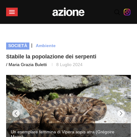
|
SOCIETÀ
Ambiente
Stabile la popolazione dei serpenti
/ Maria Grazia Buletti
8 Luglio 2024
Un esemplare femmina di Vipera aspis atra (Grégoire
Meier)