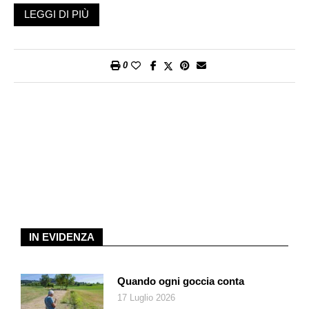
La spiegazione c’è e va a braccetto con la meteo ballerina che
LEGGI DI PIÙ
ci ha accompagnati lungo tutta la primavera: «Gli ultimi anni
sono stati caratterizzati dal secco primaverile con i problemi
relativi alla carenza di acqua. Per contro, questa primavera
0
abbiamo avuto parecchie giornate di pioggia e diversi ritorni al
freddo: fenomeni che hanno posticipato o messo in pausa
l’attività dei rettili. Le giornate che ci hanno permesso di
osservarli sono state poche, così come pochi i momenti in cui
siamo potuti uscire a goderci il bel tempo e il caldo, e questo è
valso anche per i serpenti: appena c’è stata una schiarita, sia
noi che loro siamo usciti all’aperto e gli incontri si sono rivelati
più probabili e più frequenti».
Una spiegazione logica, suffragata dal fatto che, dice Meier: «I
serpenti non sono funghi che crescono in un dato periodo
IN EVIDENZA
piuttosto che in un altro: ci sono sempre ma, schivi come
sono, cercano di non essere notati dai grandi predatori. Se
però, tra una pioggia e un temporale, dispongono di poche ore
Quando ogni goccia conta
di schiarita per scaldare il loro corpo, accoppiarsi, mangiare e
17 Luglio 2026