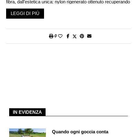
fibra, dall’estetica unica: nylon rigenerato ottenuto recuperando
i rifiuti di nylon (reti da pesca provenienti dagli oceani e
LEGGI DI PIÙ
dall’acquacoltura, e tant’altro) e trasformato in filato di nylon
vergine di qualità per l’industria della moda e degli interni.
Questo materiale esclusivo, dalla superficie unica e altamente
0
opaca – ricorda il tessuto di una muta, combinato con la
lavorazione al laser – presenta un design parametrico che
esprime un dinamismo naturale». Sicuramente poetici, ma ai
clienti piacerà?
Noi, adesso che abbiamo potuto anche provarla su strada, ne
siamo entusiasti. Sono apparsi subito evidenti i suoi punti di
forza. Innanzitutto si tratta di un’auto completamente elettrica.
Già, non va messa né benzina né gasolio. Per dirla tutta si
tratta del primo SUV 100% elettrico di Maserati. Proprio così:
da un anno, la casa di Modena ha in gamma anche gli Sport
IN EVIDENZA
Utility Vehicle. Chissà come Alfiero Maserati, nel 1914, quando
lavorava solo sulle auto da corsa, avrebbe definito i SUV? Era
inevitabile che, dopo oltre cent’anni, tutto sarebbe cambiato.
Quando ogni goccia conta