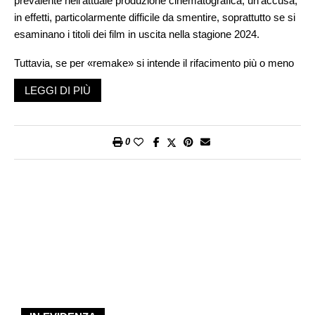
prevalente nell’attuale produzione cinematografica; un’accusa,
in effetti, particolarmente difficile da smentire, soprattutto se si
esaminano i titoli dei film in uscita nella stagione 2024.
Tuttavia, se per «remake» si intende il rifacimento più o meno
fedele di un prodotto già firmato da qualcun altro (anche detto
LEGGI DI PIÙ
reboot), oggigiorno non mancano nemmeno segnali più sottili a
confermare la tendenza della cosiddetta «minestra riscaldata»
– ovvero, del riciclo generalizzato delle idee. Agli occhi di un
0
produttore artistico esistono, infatti, anche modi più arguti di
riutilizzare materiale già noto, minimizzando così i rischi relativi
alla possibile risposta del pubblico: ad esempio, saccheggiare
fino allo sfinimento gli spunti offerti da classici della letteratura,
archetipi della cultura popolare o semplici tropes, in barba
all’evidente rischio di ottenere prodotti «fatti in serie». Del resto,
non è un caso se perfino i nerd più invasati faticano ormai a
sopportare le trame quantomeno risapute di
La Seguace
–
recente, ennesima serie TV sui cavalieri Jedi propinata dalla
Disney (marchio che nel 2012 ha acquistato la LucasFilm e il