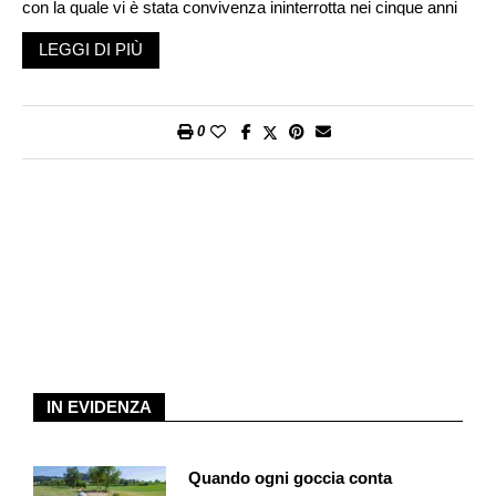
con la quale vi è stata convivenza ininterrotta nei cinque anni
precedenti il decesso e le persone che il/la titolare della
LEGGI DI PIÙ
previdenza ha sostenuto finanziariamente in modo cospicuo
mentre era ancora in vita.
Al terzo livello vi sono i genitori, i fratelli e le sorelle e poi gli altri
0
eredi.
È importante rispettare l’ordine legale all’interno dei livelli 1 e 2.
Dal secondo livello in poi è possibile tuttavia scegliere
liberamente l’ammontare degli importi e, nel terzo livello, anche
l’ordine dei beneficiari.
Un esempio: una persona che vive in concubinato da almeno
cinque anni può indicare il/la partner quale beneficiario/a. Chi
ha figli adulti dal primo matrimonio può suddividere a propria
IN EVIDENZA
discrezione l’avere di previdenza tra questi e il/la partner. È ad
esempio consentito lasciare al/alla partner l’intero avere, a
condizione che i figli ricevano almeno il 50% dell’intero
Quando ogni goccia conta
patrimonio successorio, compresi gli averi previdenziali.