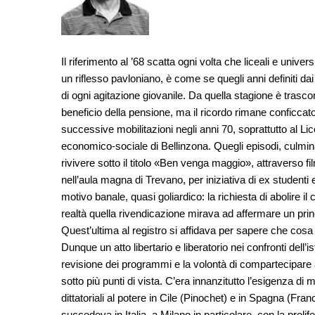
Il riferimento al ’68 scatta ogni volta che liceali e uni
un riflesso pavloniano, è come se quegli anni definiti d
di ogni agitazione giovanile. Da quella stagione è trasco
beneficio della pensione, ma il ricordo rimane conficcat
successive mobilitazioni negli anni 70, soprattutto al Li
economico-sociale di Bellinzona. Quegli episodi, culminati
rivivere sotto il titolo «Ben venga maggio», attraverso f
nell’aula magna di Trevano, per iniziativa di ex student
motivo banale, quasi goliardico: la richiesta di abolire il
realtà quella rivendicazione mirava ad affermare un prin
Quest’ultima al registro si affidava per sapere che cosa
Dunque un atto libertario e liberatorio nei confronti dell’i
revisione dei programmi e la volontà di compartecipare all
sotto più punti di vista. C’era innanzitutto l’esigenza di
dittatoriali al potere in Cile (Pinochet) e in Spagna (Fr
succedeva in Italia, a Milano in particolare, con la proli