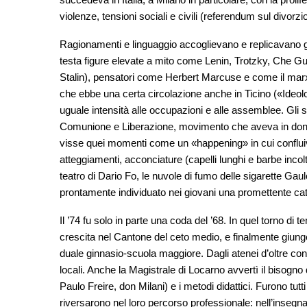
violenze, tensioni sociali e civili (referendum sul divorzio
Ragionamenti e linguaggio accoglievano e replicavano gli
testa figure elevate a mito come Lenin, Trotzky, Che Gu
Stalin), pensatori come Herbert Marcuse e come il marxi
che ebbe una certa circolazione anche in Ticino («Ideolog
uguale intensità alle occupazioni e alle assemblee. Gli stu
Comunione e Liberazione, movimento che aveva in don G
visse quei momenti come un «happening» in cui conflui
atteggiamenti, acconciature (capelli lunghi e barbe incolt
teatro di Dario Fo, le nuvole di fumo delle sigarette Gau
prontamente individuato nei giovani una promettente cat
Il ’74 fu solo in parte una coda del ’68. In quel torno d
crescita nel Cantone del ceto medio, e finalmente giung
duale ginnasio-scuola maggiore. Dagli atenei d’oltre conf
locali. Anche la Magistrale di Locarno avvertì il bisogno
Paulo Freire, don Milani) e i metodi didattici. Furono tutt
riversarono nel loro percorso professionale: nell’insegna