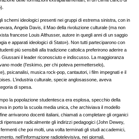
).
 schemi ideologici presenti nei gruppi di estrema sinistra, con in
evara, Angela Davis, il Mao della rivoluzione culturale (ma non
sta francese Louis Althusser, autore in quegli anni di un saggio
ia e apparati ideologici di Stato»). Non tutti parteciparono con
denti più sensibili alla tradizione cattolica preferirono aderire a
iussani il leader riconosciuto e indiscusso. La maggioranza
vano mode (l’eskimo, per chi poteva permetterselo),
e), psicanalisi, musica rock-pop, cantautori, i film impegnati e il
loises. L’industria culturale, specie anglosassone, aveva
egoria di spesa.
i tempo la popolazione studentesca era esplosa, specchio della
eva in porto la scuola media unica, che archiviava il modello
ine arrivarono docenti italiani, chiamati a completare gli organici
 di ripensare radicalmente gli indirizzi pedagogici (John Dewey,
i fermenti che poi molti, una volta terminati gli studi accademici,
mento, nell’informazione radiotelevisiva, nei giornali,