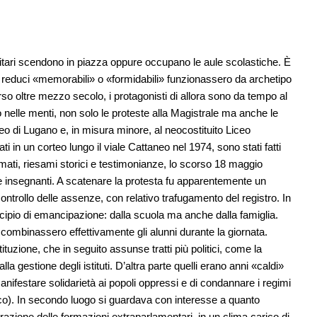
versitari scendono in piazza oppure occupano le aule scolastiche. È
ai reduci «memorabili» o «formidabili» funzionassero da archetipo
rso oltre mezzo secolo, i protagonisti di allora sono da tempo al
o nelle menti, non solo le proteste alla Magistrale ma anche le
ceo di Lugano e, in misura minore, al neocostituito Liceo
 in un corteo lungo il viale Cattaneo nel 1974, sono stati fatti
ilmati, riesami storici e testimonianze, lo scorso 18 maggio
i e insegnanti. A scatenare la protesta fu apparentemente un
 controllo delle assenze, con relativo trafugamento del registro. In
cipio di emancipazione: dalla scuola ma anche dalla famiglia.
 combinassero effettivamente gli alunni durante la giornata.
stituzione, che in seguito assunse tratti più politici, come la
a gestione degli istituti. D’altra parte quelli erano anni «caldi»
 manifestare solidarietà ai popoli oppressi e di condannare i regimi
anco). In secondo luogo si guardava con interesse a quanto
ferazione delle formazioni extraparlamentari, in un clima carico di