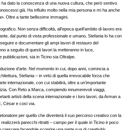
i ha dato la conoscenza di una nuova cultura, che però sentivo
noscessi già. Ha influito molto nella mia persona e mi ha anche
». Oltre a tante bellissime immagini.
ografico. Non senza difficoltà, all’epoca quell’ambito di lavoro era
te, dal punto di vista professionale e umano, Stefania lo ha con
di seguire e documentare gli ampi lavori di restauro del
o a seguito di questi lavori la metteranno in luce,
e pubblicazioni, sia in Ticino sia Oltralpe.
oduzione d’arte. Nel momento in cui, dopo anni, comincia a
hitettura, Stefania – in virtù di quella irrevocabile forza che
rte internazionale, con cui stabilirà, oltre a un’importante
cizia. Con Reto a Marca, compiendo innumerevoli viaggi,
anti artisti della scena internazionale e i loro lavori, da Arman a
, César e così via.
etonatore per quello che diventerà il suo percorso creativo con la
a realizzerà parecchi ritratti – campo per il quale in Ticino è poco
 crescere facendole scoprire una parte sua di creatività: