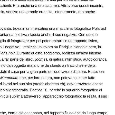
icchenti. Era anche una crescita mia. Attraverso questi incontri,
bio, sentivo una grande crescita, interiormente, ma anche
Novanta, trova in un mercatino una macchina fotografica Polaroid
antanea positiva rilascia anche il suo negativo. Con questo
glia di fotografare per poi poter entrare in un rapporto fisico,
 il negativo – realizza un lavoro su Parigi in bianco e nero, in
Paris noir
. Durante questo soggiorno, realizza un’altra intensa
 a far parte del libro
Rooms
), di natura intimistica, autobiografica,
anno da soggetto ma anche da sfondo a ritratti di sé e della
to il caso per la gran parte del suo lavoro d’autore. Eccezioni
n Memoriam
che, per loro natura, non potevano esser fatte
i lavori nel suo sito (
stefaniaberetta.ch
), dove troverete anche
o alla fotografia. Poetico, sì, perché lo sguardo fotografico di
con cui sublima attraverso l’apparecchio fotografico la realtà, il suo
nche, come già accennato, nel rapporto fisico che da lungo tempo