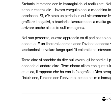
Stefania intrattiene con le immagini da lei realizzate. Ne
seppur essenziale – lavoro eseguito con la macchina f
ortodossa. Sì, c’è stato un periodo in cui sicuramente l
graffiare i negativi, a bruciarli e lavorare con la matita 
arrivare anche al cucito sull’immagine».
Nel suo percorso, questo approccio va di pari passo co
concetto. È un liberarsi abbracciando l’azione condotta vi
lasciandosi scivolare lungo quei fili colorati che intesson
Tanto altro vi sarebbe da dire sul lavoro, gli incontri e i
concede di andare oltre. Terminiamo allora con quest’ult
estetica, il rapporto che ha con la fotografia: «Dico sempr
l’intuizione, l’unione con l’universo, pesco nel mio imm
0