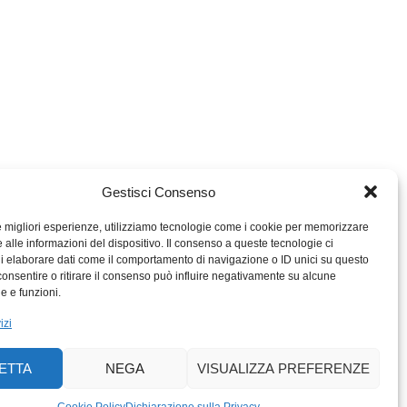
Gestisci Consenso
le migliori esperienze, utilizziamo tecnologie come i cookie per memorizzare
 alle informazioni del dispositivo. Il consenso a queste tecnologie ci
i elaborare dati come il comportamento di navigazione o ID unici su questo
consentire o ritirare il consenso può influire negativamente su alcune
MIGROS TICINO
he e funzioni.
MIGROS
izi
SCUOLA CLUB
PERCENTO CULTURALE
ETTA
NEGA
VISUALIZZA PREFERENZE
MIGROS TICINO
ACTIV FITNESS TICINO