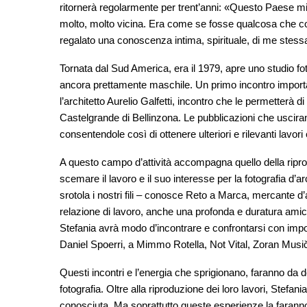
ritornerà regolarmente per trent’anni: «Questo Paese m
molto, molto vicina. Era come se fosse qualcosa che co
regalato una conoscenza intima, spirituale, di me stessa
Tornata dal Sud America, era il 1979, apre uno studio fot
ancora prettamente maschile. Un primo incontro importan
l’architetto Aurelio Galfetti, incontro che le permetterà 
Castelgrande di Bellinzona. Le pubblicazioni che uscirann
consentendole così di ottenere ulteriori e rilevanti lavori 
A questo campo d’attività accompagna quello della ripr
scemare il lavoro e il suo interesse per la fotografia d’arc
srotola i nostri fili – conosce Reto a Marca, mercante d’a
relazione di lavoro, anche una profonda e duratura ami
Stefania avrà modo d’incontrare e confrontarsi con import
Daniel Spoerri, a Mimmo Rotella, Not Vital, Zoran Musič
Questi incontri e l’energia che sprigionano, faranno da d
fotografia. Oltre alla riproduzione dei loro lavori, Stefani
conosciuta. Ma soprattutto queste esperienze la faranno