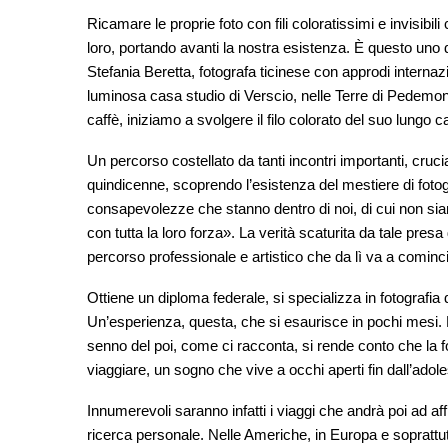
Ricamare le proprie foto con fili coloratissimi e invisibili
loro, portando avanti la nostra esistenza. È questo uno d
Stefania Beretta, fotografa ticinese con approdi internazi
luminosa casa studio di Verscio, nelle Terre di Pedemont
caffè, iniziamo a svolgere il filo colorato del suo lungo c
Un percorso costellato da tanti incontri importanti, crucia
quindicenne, scoprendo l’esistenza del mestiere di foto
consapevolezze che stanno dentro di noi, di cui non s
con tutta la loro forza». La verità scaturita da tale pre
percorso professionale e artistico che da lì va a cominc
Ottiene un diploma federale, si specializza in fotografia 
Un’esperienza, questa, che si esaurisce in pochi mesi. L
senno del poi, come ci racconta, si rende conto che la f
viaggiare, un sogno che vive a occhi aperti fin dall’ado
Innumerevoli saranno infatti i viaggi che andrà poi ad af
ricerca personale. Nelle Americhe, in Europa e soprattut