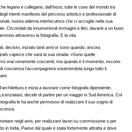
 che legano e collegano, dall’inizio, tutte le cose del mondo tra
egli intenti manifesto del percorso artistico e professionale di
onali, nostra odierna interlocutrice che ci accoglie nella sua
e. Circondati da innumerevoli immagini e libri, davanti a un buon
ammino attraverso la fotografia. E la vita.
li, decisivi, iniziato tanti anni or sono quando, ancora
grafo capisce che sarà la sua strada: «Sono quelle
iamo mai veramente coscienti, ma quando è il momento, escono
sa di coscienza l’accompagnerà sostenendola lungo tutto il
iare.
d’architettura e inizia a lavorare come fotografa dipendente.
icenziatasi, decide di partire per un viaggio in Sud America. Col
otografia le ha anche permesso di realizzare il suo sogno di
lescenza.
frontare negli anni, per realizzare lavori su commissione o per
to in India, Paese dal quale è stata fortemente attratta e dove