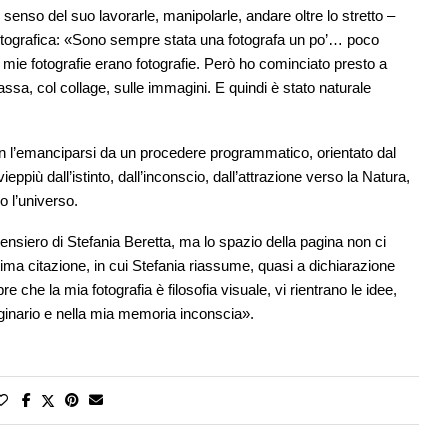
l senso del suo lavorarle, manipolarle, andare oltre lo stretto –
otografica: «Sono sempre stata una fotografa un po’… poco
e mie fotografie erano fotografie. Però ho cominciato presto a
grassa, col collage, sulle immagini. E quindi è stato naturale
n l’emanciparsi da un procedere programmatico, orientato dal
eppiù dall’istinto, dall’inconscio, dall’attrazione verso la Natura,
o l’universo.
l pensiero di Stefania Beretta, ma lo spazio della pagina non ci
ima citazione, in cui Stefania riassume, quasi a dichiarazione
e che la mia fotografia è filosofia visuale, vi rientrano le idee,
aginario e nella mia memoria inconscia».