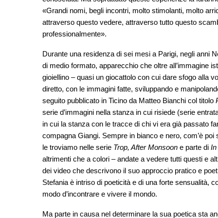
«Grandi nomi, begli incontri, molto stimolanti, molto arr
attraverso questo vedere, attraverso tutto questo scam
professionalmente».
Durante una residenza di sei mesi a Parigi, negli anni 
di medio formato, apparecchio che oltre all’immagine ist
gioiellino – quasi un giocattolo con cui dare sfogo alla vo
diretto, con le immagini fatte, sviluppando e manipolando
seguito pubblicato in Ticino da Matteo Bianchi col titolo
serie d’immagini nella stanza in cui risiede (serie entrata
in cui la stanza con le tracce di chi vi era già passato f
compagna Giangi. Sempre in bianco e nero, com’è poi sta
le troviamo nelle serie
Trop, After Monsoon
e parte di
I
altrimenti che a colori – andate a vedere tutti questi e altr
dei video che descrivono il suo approccio pratico e poetic
Stefania è intriso di poeticità e di una forte sensualità, 
modo d’incontrare e vivere il mondo.
Ma parte in causa nel determinare la sua poetica sta a