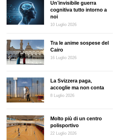
Un’invisibile guerra
cognitiva tutto intorno a
noi
10 Luglio 2026
Tra le anime sospese del
Cairo
16 Luglio 2026
La Svizzera paga,
accoglie ma non conta
8 Luglio 2026
esaggi improbabili, 2019; cucito su carta argentica (© Stefania Beretta -
Molto più di un centro
polisportivo
22 Luglio 2026