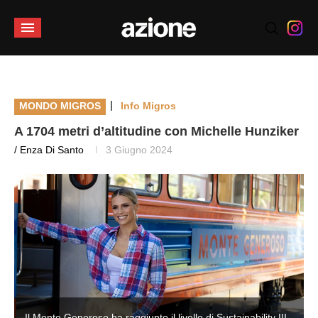
|
MONDO MIGROS
Info Migros
A 1704 metri d’altitudine con Michelle Hunziker
/ Enza Di Santo
3 Giugno 2024
Il Monte Generoso ha raggiunto il livello di Sustainability III