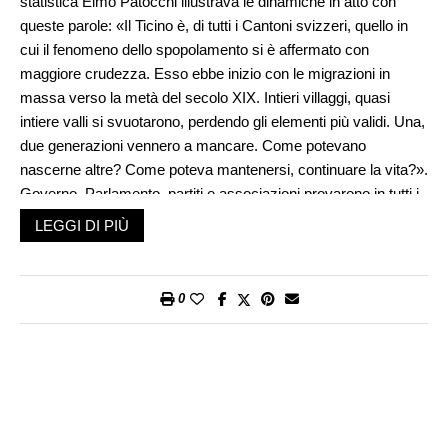
statistica Elmo Patocchi illustrava le dinamiche in atto con
queste parole: «Il Ticino è, di tutti i Cantoni svizzeri, quello in
cui il fenomeno dello spopolamento si è affermato con
maggiore crudezza. Esso ebbe inizio con le migrazioni in
massa verso la metà del secolo XIX. Intieri villaggi, quasi
intiere valli si svuotarono, perdendo gli elementi più validi. Una,
due generazioni vennero a mancare. Come potevano
nascerne altre? Come poteva mantenersi, continuare la vita?».
Governo, Parlamento, partiti e associazioni provarono in tutti i
modi a tamponare l’emorragia, varando provvedimenti volti ad
LEGGI DI PIÙ
irrobustire il settore primario (agricoltura, allevamento,
selvicoltura). Si trattava innanzitutto di migliorare i metodi di
sfruttamento, sia in pianura sia sui pascoli alti, e di favorire un
0
uso più razionale del suolo (raggruppamento dei terreni). Ma
poi occorreva battere strade nuove, e qui entrava in linea di
conto la formazione in quota di piccoli insediamenti industriali,
aziende che avrebbero permesso di trattenere in loco la
manodopera, istituendo proficue sinergie intersettoriali
(primario+secondario).