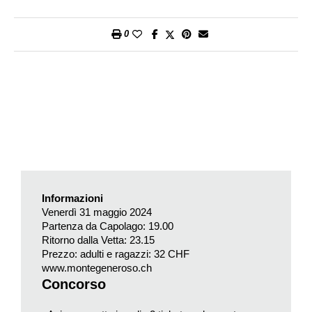
«Swisstainable», la certificazione del turismo sostenibile di
Svizzera Turismo.
0
L’Hotel Lugano Dante è un esempio di sostenibilità nel cuore di
Lugano. Attraverso il suo progetto Flamel Urban Farming,
infatti, ha trasformato il tetto dello stabile in un orto urbano che
fornisce ingredienti freschi e biologici per i cocktail,
contribuendo alla biodiversità urbana e offrendo un habitat per
la fauna. La FMG si impegna per operare in armonia con
l’ambiente al fine di ridurre l’impatto ambientale delle operazioni
ferroviarie e conservare il paesaggio naturale.
Informazioni
Venerdì 31 maggio 2024
Partenza da Capolago: 19.00
Ritorno dalla Vetta: 23.15
Prezzo: adulti e ragazzi: 32 CHF
​​​​​​​www.montegeneroso.ch
Concorso