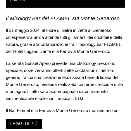
Il Mixology Bar del FLAMEL sul Monte Generoso
Il 31 maggio 2024, al Fiore di pietra in vetta al Generoso,
un’esperienza unica attende tutti gli amanti dei cocktail e della
natura, grazie alla collaborazione tra il mixology bar FLAMEL
dell’Hotel Lugano Dante e la Ferrovia Monte Generoso.
La serata Sunset Apero prevede una «Mixology Session»
speciale, dove verranno offerti sette cocktail unici nel loro
genere, tra cui una creazione esclusiva a base di tisana del
Monte Generoso, bevanda realizzata con erbe cresciute sulla
montagna. Il tutto sarà accompagnato da un tramonto
indimenticabile e selezioni musicali di DJ.
Il Bar Flamel e la Ferrovia Monte Generoso manifestano un
impegno profondo e condiviso verso la sostenibilità: valore
LEGGI DI PIÙ
fondamentale che guida entrambe le istituzioni, riconosciute da