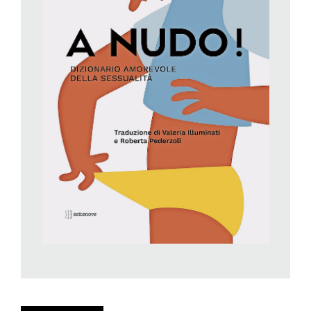
Oggi, con l’accesso incontrollato sempre più precoce dei
teenager (e a volte anche dei bambini) all’enorme quantità
pornografia presente in rete (v. pagina 13,
La stanza del
dialogo
di Silvia Vegetti Finzi), è necessario superare il tabù
ancora vivo e trattare la sessualità «con apertura, senza
paura, imbarazzo e vergogna. Con la convinzione che la
questione sia necessaria e che abbia il suo posto nella società.
Dobbiamo poterne discutere con libertà e consapevolezza, per
una migliore comprensione di noi stessi».
Più facile a dirsi che a farsi, ma un approccio laico può rendere
tutto più semplice. In fondo, con intelligenza, sensibilità,
consapevolezza, tatto e nei contesti e tempi giusti, si può
affrontare qualsiasi argomento. Ovviamente, sottolinea
Bernier, ci sono priorità a seconda della fascia di età, ma
alcune parole devono diventare patrimonio del nostro
vocabolario comune. Tra queste ci sono, ad esempio, il
termine «consenso», cioè essere sempre d’accordo con l’altra
persona rispetto a una certa azione o situazione e il potersi