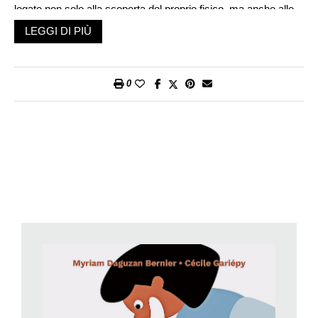
legate non solo alla scoperta del proprio fisico, ma anche alle
questioni relative all’identità, alle relazioni, alle emozioni e
LEGGI DI PIÙ
all’immagine di sé. Centocinquanta voci, per ciascuna delle
quali si indicano origine, definizione, esempi concreti collegati
all’attualità e suggerimenti di approfondimento attraverso film,
0
serie tv e libri.
Come spiega Bernier ad «Azione», «parlare di sessualità è
importante. Tendiamo ad associare la sessualità all’erotismo,
ma non è solo quello: si tratta di un ambito fondamentale nella
vita quotidiana. C’entra con le mestruazioni, il buon
funzionamento dei genitali, l’autostima, l’immagine corporea e
molto altro. La sessualità è anche tutto ciò che concerne le
emozioni corporee, ciò che ci definisce come persone. Penso
che tendiamo a dimenticarlo e, in particolare, abbiamo paura di
cadere nell’erotismo e nella pornografia, quando in realtà si
tratta di sapere come essere e agire, e di accumulare
conoscenza su chi siamo come esseri umani».