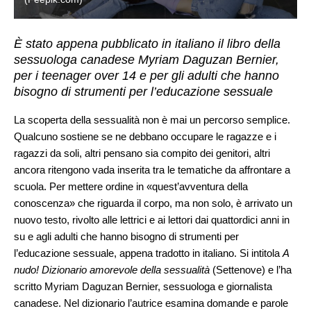
È stato appena pubblicato in italiano il libro della
sessuologa canadese Myriam Daguzan Bernier,
per i teenager over 14 e per gli adulti che hanno
bisogno di strumenti per l’educazione sessuale
La scoperta della sessualità non è mai un percorso semplice.
Qualcuno sostiene se ne debbano occupare le ragazze e i
ragazzi da soli, altri pensano sia compito dei genitori, altri
ancora ritengono vada inserita tra le tematiche da affrontare a
scuola. Per mettere ordine in «quest’avventura della
conoscenza» che riguarda il corpo, ma non solo, è arrivato un
nuovo testo, rivolto alle lettrici e ai lettori dai quattordici anni in
su e agli adulti che hanno bisogno di strumenti per
l’educazione sessuale, appena tradotto in italiano. Si intitola
A
nudo! Dizionario amorevole della sessualità
(Settenove) e l’ha
scritto Myriam Daguzan Bernier, sessuologa e giornalista
canadese. Nel dizionario l’autrice esamina domande e parole