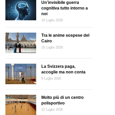
Un’invisibile guerra
cognitiva tutto intorno a
noi
10 Luglio 2026
Tra le anime sospese del
Cairo
16 Luglio 2026
La Svizzera paga,
accoglie ma non conta
8 Luglio 2026
ring fu a capo dei ricercatori che lavorarono per decriptare i messaggi 
rlo. (Elliott Brown)
Molto più di un centro
polisportivo
22 Luglio 2026