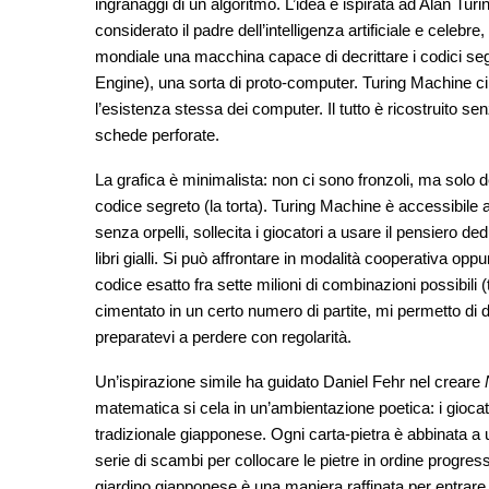
ingranaggi di un algoritmo. L’idea è ispirata ad Alan Tu
considerato il padre dell’intelligenza artificiale e celebr
mondiale una macchina capace di decrittare i codici se
Engine), una sorta di proto-computer. Turing Machine c
l’esistenza stessa dei computer. Il tutto è ricostruito s
schede perforate.
La grafica è minimalista: non ci sono fronzoli, ma solo dei
codice segreto (la torta). Turing Machine è accessibile 
senza orpelli, sollecita i giocatori a usare il pensiero ded
libri gialli. Si può affrontare in modalità cooperativa op
codice esatto fra sette milioni di combinazioni possibil
cimentato in un certo numero di partite, mi permetto di d
preparatevi a perdere con regolarità.
Un’ispirazione simile ha guidato Daniel Fehr nel creare
matematica si cela in un’ambientazione poetica: i giocato
tradizionale giapponese. Ogni carta-pietra è abbinata a u
serie di scambi per collocare le pietre in ordine progre
giardino giapponese è una maniera raffinata per entrare i