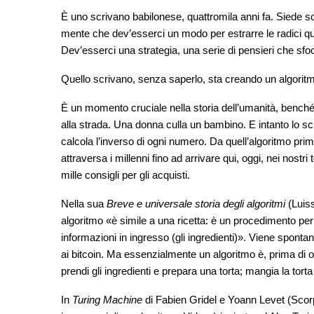
È uno scrivano babilonese, quattromila anni fa. Siede so
mente che dev’esserci un modo per estrarre le radici quad
Dev’esserci una strategia, una serie di pensieri che sfoc
Quello scrivano, senza saperlo, sta creando un algorit
È un momento cruciale nella storia dell’umanità, benché
alla strada. Una donna culla un bambino. E intanto lo scri
calcola l’inverso di ogni numero. Da quell’algoritmo p
attraversa i millenni fino ad arrivare qui, oggi, nei nostri
mille consigli per gli acquisti.
Nella sua
Breve e universale storia degli algoritmi
(Luiss
algoritmo «è simile a una ricetta: è un procedimento per 
informazioni in ingresso (gli ingredienti)». Viene spontane
ai bitcoin. Ma essenzialmente un algoritmo è, prima di o
prendi gli ingredienti e prepara una torta; mangia la torta 
In
Turing Machine
di Fabien Gridel e Yoann Levet (Scor