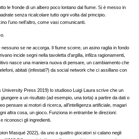
tto le fronde di un albero poco lontano dal fiume. Si è messo in
rate senza ricalcolare tutto ogni volta dal principio.
ino l’uno nell’altro, come vasi comunicanti.
mo.
 nessuno se ne accorga. Il fiume scorre, un asino raglia in fondo
vano incide segni nella tavoletta d’argilla, infilza ragionamenti,
rimitivo nasce una maniera nuova di pensare, un cambiamento che
 telefoni, abitati (infestati?) da social network che ci assillano con
 University Press 2019) lo studioso Luigi Laura scrive che un
giungere a un risultato (ad esempio, una torta) a partire da dati o
o pensare ai motori di ricerca, all’intelligenza artificiale, magari
gni altra cosa, un gioco. Funziona in entrambe le direzioni:
e riconosci gli ingredienti.
pion Masqué 2022), da uno a quattro giocatori si calano negli