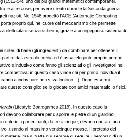
ring (1912-54), uno dei più grandi matematici contemporanei,
e, fra le altre cose, per avere creato durante la Seconda guerra
greti nazisti. Nel 1946 progettò l’ACE (Automatic Computing
i porta proprio qui, nel cuore del meccanismo che permette
enza elettricità e senza schermi, grazie a un ingegnoso sistema di
 criteri di base (gli ingredienti) da combinare per ottenere il
a partire dalla scuola media ed è assai elegante proprio perché,
uttivo e induttivo come fanno gli scienziati o gli investigatori nei
pure competitiva: in questo caso vince chi per primo individua il
i (tirando a indovinare non si va lontano…). Dopo essermi
are questo consiglio: se lo giocate con amici matematici o fisici,
Narabi
(Lifestyle Boardgames 2019). In questo caso la
ri devono collaborare per disporre le pietre di un giardino
n criterio; i partecipanti, da tre a cinque, devono operare una
ssivo, usando al massimo venticinque mosse. Il pretesto del
n materia, ma si tratta pur sempre di seguire il percorso di un