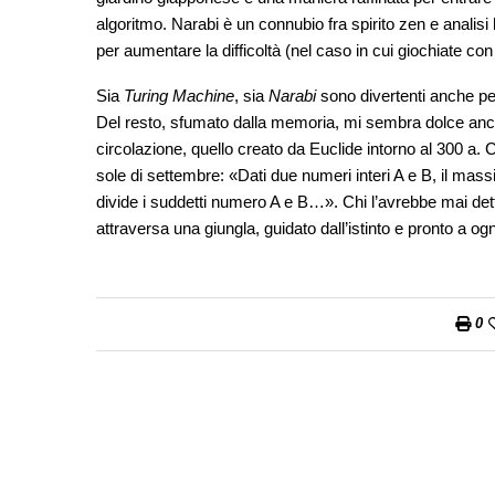
algoritmo. Narabi è un connubio fra spirito zen e analis
per aumentare la difficoltà (nel caso in cui giochiate con
Sia
Turing Machine
, sia
Narabi
sono divertenti anche per
Del resto, sfumato dalla memoria, mi sembra dolce anche 
circolazione, quello creato da Euclide intorno al 300 a. C
sole di settembre: «Dati due numeri interi A e B, il mas
divide i suddetti numero A e B…». Chi l’avrebbe mai dett
attraversa una giungla, guidato dall’istinto e pronto a og
0