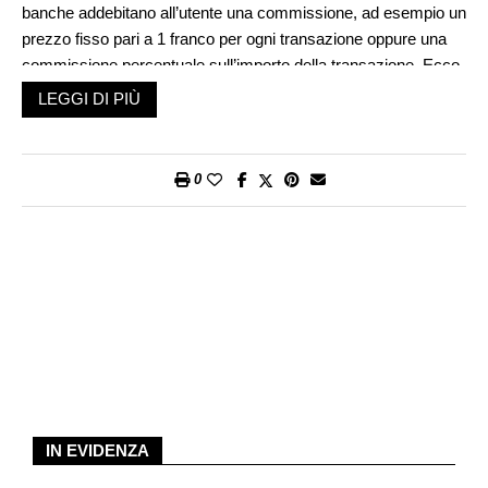
banche addebitano all’utente una commissione, ad esempio un
prezzo fisso pari a 1 franco per ogni transazione oppure una
commissione percentuale sull’importo della transazione. Ecco
perché conviene pagare sistematicamente tutte le fatture con
LEGGI DI PIÙ
l’e-banking della propria banca, per il quale non vi sono costi
aggiuntivi. L’e-banking è inoltre pratico perché consente di
effettuare operazioni bancarie da qualsiasi luogo e in qualsiasi
0
momento.
Impostare il formato elettronico per gli estratti conto
Se si desidera ridurre ulteriormente le spese addebitate dalla
propria banca è consigliabile richiedere gli estratti conto e le
fatture della carta di credito solo in formato digitale. Per ogni
giustificativo cartaceo infatti vengono addebitate le spese
postali e di stampa. I documenti in formato elettronico, tra
l’altro, oltre ad avere un effetto positivo sul portafoglio,
proteggono anche l’ambiente. Si raccomanda anche di
IN EVIDENZA
prelevare contanti solo presso i Bancomat della propria banca,