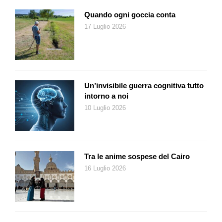
che in genere non applica commissioni. Al contrario, i prelievi
di contanti presso i Bancomat della concorrenza sono quasi
Quando ogni goccia conta
sempre soggetti a commissioni. Un conto presso la Banca
17 Luglio 2026
Migros consente di prelevare contanti senza spese non
soltanto presso i Bancomat della banca stessa, ma anche alle
casse dei supermercati Migros e Denner, fino a 1000 franchi
per transazione al giorno, con la possibilità di richiedere tagli
Un’invisibile guerra cognitiva tutto
specifici.
intorno a noi
Suggerimento
10 Luglio 2026
Richieda l’invio gratuito delle fatture tramite eBill. Con questa
procedura di pagamento digitale è possibile visualizzare le
fatture direttamente nell’e-banking e pagarle con pochi clic.
Tra le anime sospese del Cairo
Aprire un conto privato
16 Luglio 2026
Effettui in tutta praticità le operazioni bancarie quotidiane:
bancamigros.ch/conto-privato.