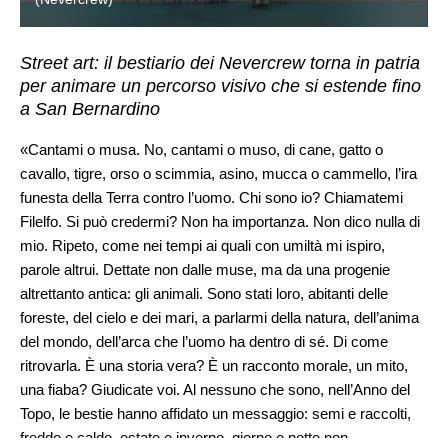
Street art: il bestiario dei Nevercrew torna in patria
per animare un percorso visivo che si estende fino
a San Bernardino
«Cantami o musa. No, cantami o muso, di cane, gatto o
cavallo, tigre, orso o scimmia, asino, mucca o cammello, l’ira
funesta della Terra contro l’uomo. Chi sono io? Chiamatemi
Filelfo. Si può credermi? Non ha importanza. Non dico nulla di
mio. Ripeto, come nei tempi ai quali con umiltà mi ispiro,
parole altrui. Dettate non dalle muse, ma da una progenie
altrettanto antica: gli animali. Sono stati loro, abitanti delle
foreste, del cielo e dei mari, a parlarmi della natura, dell’anima
del mondo, dell’arca che l’uomo ha dentro di sé. Di come
ritrovarla. È una storia vera? È un racconto morale, un mito,
una fiaba? Giudicate voi. Al nessuno che sono, nell’Anno del
Topo, le bestie hanno affidato un messaggio: semi e raccolti,
freddo e caldo, estate e inverno, giorno e notte non