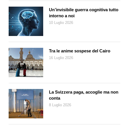
alla tematica di fondo che ci è molto vicina, ci piace in modo
particolare la possibilità di pensare a un concetto che si
Un’invisibile guerra cognitiva tutto
intorno a noi
sviluppi su diversi punti in uno spazio così ampio, ma unito, e
10 Luglio 2026
che presenta già di suo una bellissima integrazione tra
presenza umana e naturale. Ci piace molto che si tratti di un
vero percorso, elemento che troviamo interessante sia dal
punto di vista della fruizione delle opere, specialmente per la
modalità per cui è pensato, sia da un punto di vista
Tra le anime sospese del Cairo
concettuale».
16 Luglio 2026
L’ideatore del progetto
Ideatore e promotore del progetto è Luca Cereghetti,
presidente dell’Ente turistico regionale del Moesano e
La Svizzera paga, accoglie ma non
responsabile del mMoMAm (mini Museum of Modern Art
conta
Misox) che sul suo profilo Linkedin dice di poter contare su
8 Luglio 2026
«un buon mix tra nozioni di base da allrounder (sostenute da
buone capacità pianificatorie e strategiche) e una buona dose
di “fantasia innata”» che gli hanno permesso di effettuare un