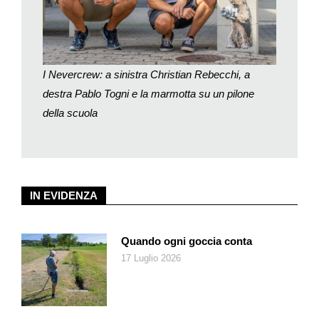
pareti di casa nostra per un progetto nuovo e completamente
differente rispetto a quanto realizzato finora.
Stiamo parlando dello Zoo degli animali, originale e diffuso, che
prenderà vita e forma in quel di Mesocco, piccolo comune dei
I Nevercrew: a sinistra Christian Rebecchi, a
Grigioni a 769 m di altitudine, famoso per il Castello. Pensando
destra Pablo Togni e la marmotta su un pilone
alla conformazione e alle caratteristiche del luogo, è un po’
della scuola
come se la tribù degli animali dei Nevercrew, dopo aver portato
in giro per il mondo il messaggio per una maggiore sostenibilità
e coesistenza nel rispetto di un ecosistema condiviso,
tornasse a casa, in mezzo alla natura per riposarsi nel suo
habitat naturale. Così, ora, le balene di Close up realizzate a
IN EVIDENZA
Lugano nel 2020 in Viale Stefano Franscini 27, gli orsi disegnati
a Estavayer-le-lac, nel canton Friburgo nel 2022 insieme a
quello solitario dipinto lo scorso anno sulla facciata del palazzo
Quando ogni goccia conta
in via Geretta a Paradiso, con gli elefanti, le volpi, le giraffe e
17 Luglio 2026
tutti gli altri animali, si riuniranno e si distribuiranno nell’ampio
comprensorio di Mesocco che comprende anche San
Bernardino. «Di questo progetto – ci dicono i Nevercrew – oltre