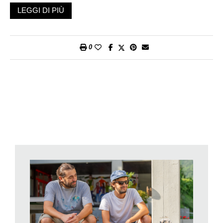
cesseranno – ma solo finché dura la Terra». L’avete già
LEGGI DI PIÙ
riconosciuto? È l’incipit de
L’assemblea degli animali. Una
favola selvaggia
di Filelfo, uscita per Einaudi nel 2020, in piena
pandemia. E se nella favola è Filelfo, correttore di bozze,
0
traduttore e redattore di enciclopedie, a farsi portavoce del
messaggio degli animali a un mondo che ha perso la rotta e il
senso della convivenza, del rispetto e della reciprocità, nella
realtà i nostri ambasciatori moderni, intenti a sensibilizzarci
sulla necessità di un nuovo rapporto con la natura che non sia
antropocentrico, sono Christian Rebecchi e Pablo Togni, in arte
Nevercrew.
Dal mondo a casa nostra
Il duo di street artist ticinesi che da anni crea opere murali
artistiche in formato monumentale sulle superfici degli edifici
dei centri urbani sparsi per la Svizzera e per il mondo – da
Madrid a Berlino, da Nuova Delhi a Phoenix e Miami, solo per
citarne alcuni – nelle prossime settimane tornerà ad animare le