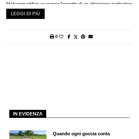
Mohammaddian «saranno l’oggetto di un attenzione particolare
e saranno perseguite», come poi è prontamente avvenuto nei
LEGGI DI PIÙ
fatti. «Da donna che vive in Iran, la probabilità di morire per
mano della polizia morale è più alta di quella di morire sotto le
bombe israeliane», ha sentenziato un’utente di X, indicando
0
bene quella che è l’atmosfera nel Paese.
Il 13 aprile scorso è stato il giorno in cui tutto è precipitato e
Teheran ha fatto la voce grossa, molto grossa: sono stati
lanciati i missili verso Israele e annunciato un giro di vite sul
rispetto della cosiddetta morale pubblica, a pochi giorni dal
discorso della guida suprema, l’ayatollah Ali Khamenei, il quale
aveva ribadito che le donne di ogni religione devono portare il
velo in modo corretto nel Paese, come stabilito in seguito alla
Rivoluzione del 1979 che ha tolto alle donne le libertà di cui
godevano con lo shah. Nonostante gli annunci, le donne non si
IN EVIDENZA
sono lasciate intimidire, come dimostrano gli orrendi video di
giovani spinte nelle camionette della polizia oppure quello di
Quando ogni goccia conta
una ragazza senza velo in preda a convulsioni in strada dopo