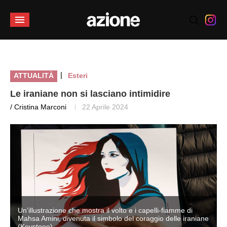
|
ATTUALITÀ
Esteri
Le iraniane non si lasciano intimidire
/ Cristina Marconi
22 Aprile 2024
Un’illustrazione che mostra il volto e i capelli-fiamme di
e
Mahsa Amini, divenuta il simbolo del coraggio delle iraniane
(Keystone)