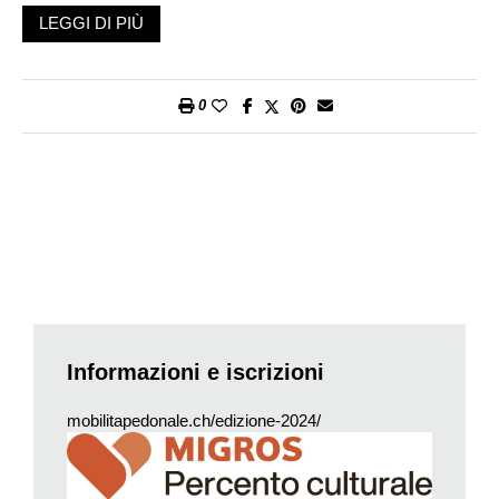
LEGGI DI PIÙ
Bellinzona
(ore 14.00): A spasso con Mimì. Grand Tour
nell’universo botanico cittadino.
0
Muralto
(ore 14.00): Muralto, il paese dei pescatori.
(Ri-)scopriamo assieme il più piccolo comune del Canton
Ticino (con Francesco Gilardi).
Chiasso
(ore 14.00): Alla scoperta di «Vivai diffusi» a Chiasso.
Informazioni e iscrizioni
mobilitapedonale.ch/edizione-2024/