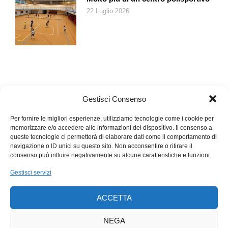
vengono attribuite frasi come: «Vivi come se dovessi morire
22 Luglio 2026
domani, pensa come se non dovessi morire mai, perché noi
siamo dei pagani e gli dei hanno sempre forme animali».
Più che sfidare un tabù o, meglio ancora, puntare i riflettori sui
peccati legati al sesso,
Supersex
ne mette involontariamente
in luce uno ancora più grande, che li supera tutti: la noia,
peccato capitale nel mondo dell’arte.
Gestisci Consenso
Per fornire le migliori esperienze, utilizziamo tecnologie come i cookie per
memorizzare e/o accedere alle informazioni del dispositivo. Il consenso a
queste tecnologie ci permetterà di elaborare dati come il comportamento di
navigazione o ID unici su questo sito. Non acconsentire o ritirare il
consenso può influire negativamente su alcune caratteristiche e funzioni.
Gestisci servizi
ACCETTA
NEGA