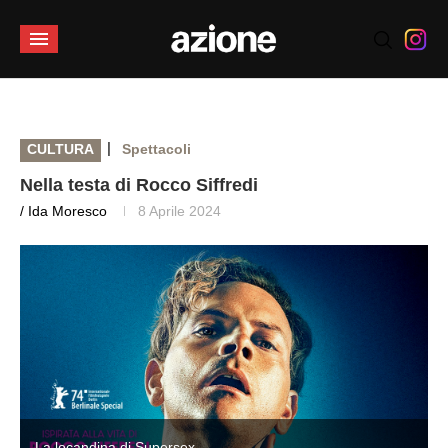
|
CULTURA
Spettacoli
Nella testa di Rocco Siffredi
/ Ida Moresco
8 Aprile 2024
La locandina di Supersex