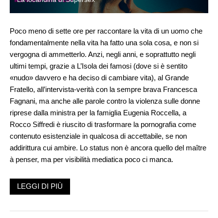
Poco meno di sette ore per raccontare la vita di un uomo che
fondamentalmente nella vita ha fatto una sola cosa, e non si
vergogna di ammetterlo. Anzi, negli anni, e soprattutto negli
ultimi tempi, grazie a L’Isola dei famosi (dove si è sentito
«nudo» davvero e ha deciso di cambiare vita), al Grande
Fratello, all’intervista-verità con la sempre brava Francesca
Fagnani, ma anche alle parole contro la violenza sulle donne
riprese dalla ministra per la famiglia Eugenia Roccella, a
Rocco Siffredi è riuscito di trasformare la pornografia come
contenuto esistenziale in qualcosa di accettabile, se non
addirittura cui ambire. Lo status non è ancora quello del maître
à penser, ma per visibilità mediatica poco ci manca.
La vita di Rocco Siffredi nato Tano (cognome mutuato all’Alain
LEGGI DI PIÙ
Delon-Roch Siffredi di Borsalino), abruzzese di Ortona di umili
origini e dal legame viscerale con madre e parenti, viene ora
raccontata in sette puntate in Supersex, serie Netflix (nella foto