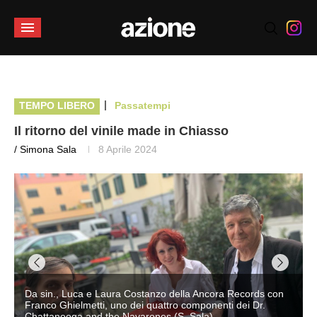
|
TEMPO LIBERO
Passatempi
Il ritorno del vinile made in Chiasso
/ Simona Sala
8 Aprile 2024
Da sin., Luca e Laura Costanzo della Ancora Records con
Franco Ghielmetti, uno dei quattro componenti dei Dr.
Chattanooga and the Navarones (S. Sala)