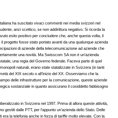
taliana ha suscitato vivaci commenti nei media svizzeri nel
rudente, anzi scettico, se non addirittura negativo. Si ricorda la
avuto esito positivo per concludere che, anche questa volta, il
 il progetto fosse stato portato avanti da una qualunque azienda
tecipazioni di aziende della telecomunicazione ad aziende che
 certamente una novità. Ma Swisscom SA non è un’azienda
a statale, una regia del Governo federale. Faceva parte di quel
nopoli naturali, erano state statalizzate in Svizzera (in tanti
metà del XIX secolo o all’inizio del XX. Osserviamo che la
l campo delle infrastrutture per la comunicazione, queste aziende
tegica sostanziale in quanto assicurano il cosiddetto fabbisogno
iberalizzato in Svizzera nel 1997. Prima di allora queste attività,
 gestiti dalle PTT, per l’appunto un’azienda dello Stato. Delle
ti era la telefonia anche in forza di tariffe molto elevate. Con la