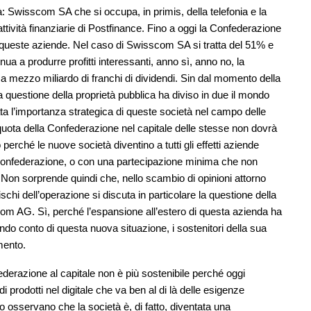
: Swisscom SA che si occupa, in primis, della telefonia e la
attività finanziarie di Postfinance. Fino a oggi la Confederazione
i queste aziende. Nel caso di Swisscom SA si tratta del 51% e
a a produrre profitti interessanti, anno sì, anno no, la
 mezzo miliardo di franchi di dividendi. Sin dal momento della
 questione della proprietà pubblica ha diviso in due il mondo
ata l’importanza strategica di queste società nel campo delle
 quota della Confederazione nel capitale delle stesse non dovrà
 perché le nuove società diventino a tutti gli effetti aziende
a Confederazione, o con una partecipazione minima che non
. Non sorprende quindi che, nello scambio di opinioni attorno
rischi dell’operazione si discuta in particolare la questione della
scom AG. Sì, perché l’espansione all’estero di questa azienda ha
ndo conto di questa nuova situazione, i sostenitori della sua
mento.
derazione al capitale non è più sostenibile perché oggi
 prodotti nel digitale che va ben al di là delle esigenze
o osservano che la società è, di fatto, diventata una