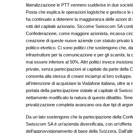
liberalizzazione le PTT vennero suddivise in due società
Posta che esplica le operazioni logistiche e gestisce le 
ha continuato a detenere la maggioranza delle azioni d
rotti del capitale azionario. Siccome Swisscom SA continu
Confederazione, come maggiore azionista, incassa circa
creazione di queste nuove aziende con statuto privato la
politico elvetico. Ci sono politici che sostengono che, d
infrastrutture per la comunicazione e per gli scambi, la
mai essere inferiore al 50%. Altri politici invece insistono
private, senza partecipazioni al capitale da parte dell
consenta alla stessa di creare inciampi al loro sviluppo
all’intenzione di acquistare la Vodafone italiana, oltre ai 
portata della partecipazione statale al capitale di Swis
nettamente modificato la natura di questo dibattito. Tene
privatizzazione completa avanzano ora due tipi di argo
Da un lato sostengono che la partecipazione della Confe
Swisscom SA è un’azienda diversificata, con un’offerta di
dell’approvvigionamento di base della Svizzera. Dall’altr