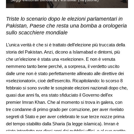
Triste lo scenario dopo le elezioni parlamentari in
Pakistan, Paese che resta una bomba a orologeria
sullo scacchiere mondiale
L’unica verità è che si è trattato dell’elezione più truccata della
storia del Pakistan. Anzi, dicono a Islamabad e dintorni, più
che un’elezione è stata una «selezione». E non è venuta
nemmeno tanto bene perché, a sorpresa, il verdetto uscito
dalle urne non è stato perfettamente allineato alle direttive dei
«selezionatori», cioè dell’esercito. Ricapitolando: lo scorso 8
febbraio si sono svolte le sospirate elezioni nazionali dopo che,
quasi due anni fa, era stato sfiduciato il Governo dell’ex
premier Imran Khan. Che al momento si trova in galera, con
tre condanne di primo grado per corruzione, per aver rivelato
segreti di Stato e per aver celebrato le sue terze nozze prima
del tempo stabilito dalla Sharia (la legge islamica). Imran è
stato interdetto per dieci anni dai pubblici uffici, e al suo partito