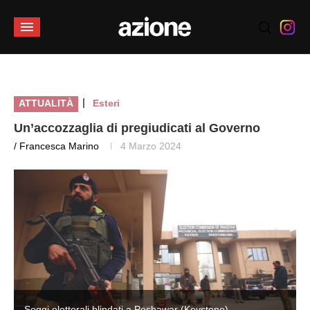
|
ATTUALITÀ
Esteri
Un’accozzaglia di pregiudicati al Governo
/ Francesca Marino
4 Marzo 2024
Seggi elettorali blindati a Peshawar (Keystone)