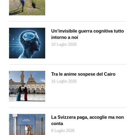
nonostante tutto, un risultato sorprendente: a vincere in modo
più o meno clamoroso sono stati, difatti, i candidati
indipendenti. Nonostante le schede gettate nella notte dentro i
secchi dell’immondizia, nonostante le falsificazioni e
Un’invisibile guerra cognitiva tutto
nonostante risultati come quello ottenuto da Sharif: Nawaz
intorno a noi
vinceva difatti a Lahore con una schiacciante maggioranza,
10 Luglio 2026
ottenendo 240’000 voti in un seggio dove a votare sono stati in
239’000. Qualche ora dopo, e senza che i conteggi fossero
terminati, l’ex-premier proclamava la vittoria del suo partito,
accettando implicitamente di formare il prossimo Governo.
Tra le anime sospese del Cairo
Ora, tecnicamente è vero che il partito di Sharif ha ottenuto il
16 Luglio 2026
maggior numero di voti, anche se non sono sufficienti a
formare un Governo. È vero anche, però, che a vincere di fatto
sono stati i candidati indipendenti, la cui maggioranza fa capo
al partito di Khan: gli indipendenti, per legge, non possono
formare un Governo, ma Imran dalla galera canta vittoria e
La Svizzera paga, accoglie ma non
nomina un suo candidato premier. Intanto, due giorni dopo le
conta
elezioni, Sharif si alleava con il Pakistan People’s Party (PPP)
8 Luglio 2026
di Asif Zardari (ex-presidente del Pakistan) e di Bilawal Bhutto