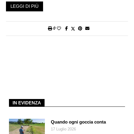
cinismo, che lo portò a trasformare il PSI in una mostruosa
LEGGI DI PIÙ
«macchina da guerra» mangiasoldi che rubava ovunque, per
poter disporre dei mezzi per battere, a sinistra, il primato del
Partito comunista.
0
Va del resto ricordato che molti tra i più abili uomini di Stato
non sono candidi agnelli. Sono piuttosto mentitori seriali e, sul
loro comodino, non tengono i Vangeli ma le massime di
Niccolò Machiavelli. Craxi venne travolto dall’inchiesta
giudiziaria «Mani pulite» che nel 1992 scoperchiò la pentola
maleodorante di Tangentopoli, ossia il diffuso sistema di
corruttele che stritolava la Penisola come una piovra
tentacolare, sia sotto la forma macroscopica dei finanziamenti
illegali ai partiti, sia sotto il profilo delle fortune economiche
ascendenti dei singoli personaggi politici.
IN EVIDENZA
Ora, su Craxi siamo in grado di rivelare un aneddoto che ci è
stato raccontato da una fonte a lui assai vicina che vuol
Quando ogni goccia conta
restare anonima, un suo ex collaboratore: un velenoso sfottò
17 Luglio 2026