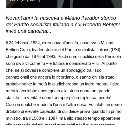
Novant’anni fa nasceva a Milano il leader storico
del Partito socialista italiano a cui Roberto Benigni
inviò una cartolina...
Il 24 febbraio 1934, circa novant’anni fa, nasceva a Milano
Bettino Craxi, leader storico del Partito socialista italiano (PSI),
che guidò dal 1976 al 1993. Pochi uomini politici della Penisola
sono divisivi come fu – e tuttora è considerato – lui. Al punto
che, se si dovesse compiere un sondaggio tra i suoi
connazionali che ancora lo ricordano, o sanno chi sia stato,
probabilmente la metà lo giudicherebbe un ladro mentre l’altra
metà lo vorrebbe consegnato alla storia come un grande
statista. La verità è come sempre più complessa, perché
Craxi in qualche modo fu l’una e l’altra cosa. Fu infatti un uomo
di Stato di elevate capacità, di cui diede prova quando fu primo
ministro, tra il 1983 e il 1987, ma allo stesso tempo appartiene
alla categoria dei più grossi manigoldi per il suo sprezzante