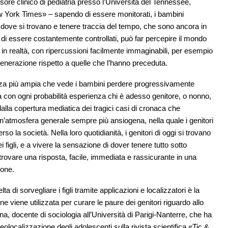
sore clinico di pediatria presso l’Università del Tennessee,
w York Times» – sapendo di essere monitorati, i bambini
dove si trovano e tenere traccia del tempo, che sono ancora in
to di essere costantemente controllati, può far percepire il mondo
in realtà, con ripercussioni facilmente immaginabili, per esempio
generazione rispetto a quelle che l’hanno preceduta.
enza più ampia che vede i bambini perdere progressivamente
 con ogni probabilità esperienza chi è adesso genitore, o nonno,
alla copertura mediatica dei tragici casi di cronaca che
un’atmosfera generale sempre più ansiogena, nella quale i genitori
erso la società. Nella loro quotidianità, i genitori di oggi si trovano
 figli, e a vivere la sensazione di dover tenere tutto sotto
trovare una risposta, facile, immediata e rassicurante in una
ione.
ta di sorvegliare i figli tramite applicazioni e localizzatori è la
e viene utilizzata per curare le paure dei genitori riguardo allo
, docente di sociologia all’Università di Parigi-Nanterre, che ha
eolocalizzazione degli adolescenti sulla rivista scientifica «Tic &