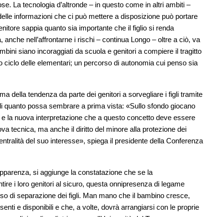
ose. La tecnologia d’altronde – in questo come in altri ambiti –
 delle informazioni che ci può mettere a disposizione può portare
nitore sappia quanto sia importante che il figlio si renda
 anche nell’affrontarne i rischi – continua Longo – oltre a ciò, va
ini siano incoraggiati da scuola e genitori a compiere il tragitto
ciclo delle elementari; un percorso di autonomia cui penso sia
a della tendenza da parte dei genitori a sorvegliare i figli tramite
e di quanto possa sembrare a prima vista: «Sullo sfondo giocano
ri e la nuova interpretazione che a questo concetto deve essere
uova tecnica, ma anche il diritto del minore alla protezione dei
 centralità del suo interesse», spiega il presidente della Conferenza
 apparenza, si aggiunge la constatazione che se la
ntire i loro genitori al sicuro, questa onnipresenza di legame
sso di separazione dei figli. Man mano che il bambino cresce,
enti e disponibili e che, a volte, dovrà arrangiarsi con le proprie