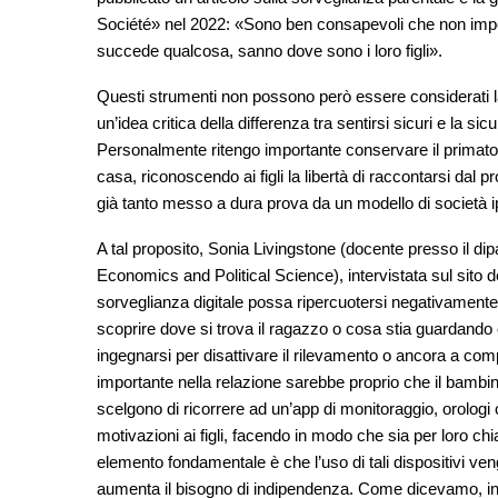
Société» nel 2022: «Sono ben consapevoli che non imped
succede qualcosa, sanno dove sono i loro figli».
Questi strumenti non possono però essere considerati la
un’idea critica della differenza tra sentirsi sicuri e la sicu
Personalmente ritengo importante conservare il primato d
casa, riconoscendo ai figli la libertà di raccontarsi dal p
già tanto messo a dura prova da un modello di società
A tal proposito, Sonia Livingstone (docente presso il d
Economics and Political Science), intervistata sul sito d
sorveglianza digitale possa ripercuotersi negativamente 
scoprire dove si trova il ragazzo o cosa stia guardando 
ingegnarsi per disattivare il rilevamento o ancora a com
importante nella relazione sarebbe proprio che il bambino
scelgono di ricorrere ad un’app di monitoraggio, orologi
motivazioni ai figli, facendo in modo che sia per loro ch
elemento fondamentale è che l’uso di tali dispositivi 
aumenta il bisogno di indipendenza. Come dicevamo, infatt