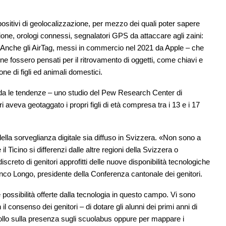
spositivi di geolocalizzazione, per mezzo dei quali poter sapere
one, orologi connessi, segnalatori GPS da attaccare agli zaini:
 Anche gli AirTag, messi in commercio nel 2021 da Apple – che
ne fossero pensati per il ritrovamento di oggetti, come chiavi e
ione di figli ed animali domestici.
rda le tendenze – uno studio del Pew Research Center di
 aveva geotaggato i propri figli di età compresa tra i 13 e i 17
ella sorveglianza digitale sia diffuso in Svizzera. «Non sono a
 Ticino si differenzi dalle altre regioni della Svizzera o
reto di genitori approfitti delle nuove disponibilità tecnologiche
ranco Longo, presidente della Conferenza cantonale dei genitori.
 possibilità offerte dalla tecnologia in questo campo. Vi sono
l consenso dei genitori – di dotare gli alunni dei primi anni di
rollo sulla presenza sugli scuolabus oppure per mappare i