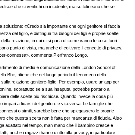
isce che si verifichi un incidente, ma sottolineano che se
 soluzione: «Credo sia importante che ogni genitore si faccia
rezza del figlio, e distingua tra bisogni dei figli e proprie scelte.
ella relazione, in cui ci si parla di come vanno le cose fuori
roprio punto di vista, ma anche di coltivare il concetto di privacy,
 iper-connessa», commenta Pierfranco Longo.
ipartimento di media e comunicazione della London School of
ella Bbc, ritiene che nel lungo periodo il fenomeno della
sulla relazione genitore-figlio. Per esempio, usare un’app per
online, soprattutto se a sua insaputa, potrebbe portarlo a
piere delle scelte più rischiose. Quando invece la cosa più
 impari a fidarsi del genitore e viceversa. Le famiglie che
 connessi o simili, sarebbe bene che spiegassero le proprie
iaro che questa scelta non è fatta per mancanza di fiducia. Altro
venga adattato nel tempo, man mano che il bambino cresce e
i, anche i ragazzi hanno diritto alla privacy, in particolare