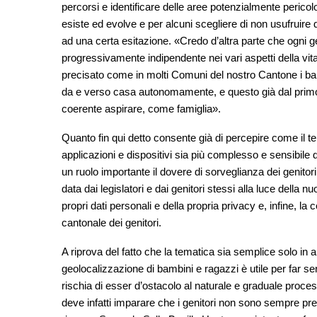
percorsi e identificare delle aree potenzialmente pericol
esiste ed evolve e per alcuni scegliere di non usufruire
ad una certa esitazione. «Credo d’altra parte che ogni ge
progressivamente indipendente nei vari aspetti della vita,
precisato come in molti Comuni del nostro Cantone i bamb
da e verso casa autonomamente, e questo già dal primo 
coerente aspirare, come famiglia».
Quanto fin qui detto consente già di percepire come il tem
applicazioni e dispositivi sia più complesso e sensibil
un ruolo importante il dovere di sorveglianza dei genito
data dai legislatori e dai genitori stessi alla luce della n
propri dati personali e della propria privacy e, infine, la
cantonale dei genitori.
A riprova del fatto che la tematica sia semplice solo in
geolocalizzazione di bambini e ragazzi è utile per far se
rischia di esser d’ostacolo al naturale e graduale proce
deve infatti imparare che i genitori non sono sempre pres