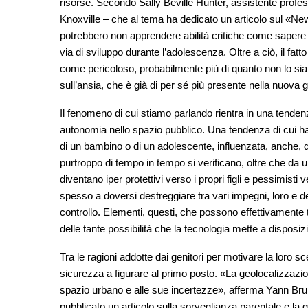
risorse. Secondo Sally Beville Hunter, assistente profes
Knoxville – che al tema ha dedicato un articolo sul «Ne
potrebbero non apprendere abilità critiche come sapere 
via di sviluppo durante l’adolescenza. Oltre a ciò, il fat
come pericoloso, probabilmente più di quanto non lo sia 
sull’ansia, che è già di per sé più presente nella nuova 
Il fenomeno di cui stiamo parlando rientra in una tend
autonomia nello spazio pubblico. Una tendenza di cui ha
di un bambino o di un adolescente, influenzata, anche, d
purtroppo di tempo in tempo si verificano, oltre che da 
diventano iper protettivi verso i propri figli e pessimisti v
spesso a doversi destreggiare tra vari impegni, loro e dei
controllo. Elementi, questi, che possono effettivamente 
delle tante possibilità che la tecnologia mette a disposiz
Tra le ragioni addotte dai genitori per motivare la loro scel
sicurezza a figurare al primo posto. «La geolocalizzazion
spazio urbano e alle sue incertezze», afferma Yann Bruna
pubblicato un articolo sulla sorveglianza parentale e la g