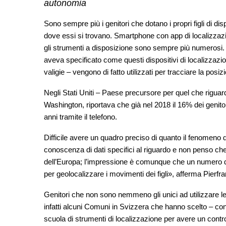
autonomia
Sono sempre più i genitori che dotano i propri figli di di
dove essi si trovano. Smartphone con app di localizzazi
gli strumenti a disposizione sono sempre più numerosi.
aveva specificato come questi dispositivi di localizzazio
valigie – vengono di fatto utilizzati per tracciare la posiz
Negli Stati Uniti – Paese precursore per quel che rigua
Washington, riportava che già nel 2018 il 16% dei genitori
anni tramite il telefono.
Difficile avere un quadro preciso di quanto il fenomeno d
conoscenza di dati specifici al riguardo e non penso che il
dell’Europa; l’impressione è comunque che un numero disc
per geolocalizzare i movimenti dei figli», afferma Pierf
Genitori che non sono nemmeno gli unici ad utilizzare le
infatti alcuni Comuni in Svizzera che hanno scelto – con i
scuola di strumenti di localizzazione per avere un cont