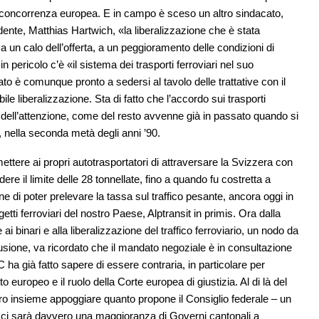
la concorrenza europea. E in campo è sceso un altro sindacato,
sidente, Matthias Hartwich, «la liberalizzazione che è stata
 un calo dell’offerta, a un peggioramento delle condizioni di
in pericolo c’è «il sistema dei trasporti ferroviari nel suo
o è comunque pronto a sedersi al tavolo delle trattative con il
le liberalizzazione. Sta di fatto che l’accordo sui trasporti
o dell’attenzione, come del resto avvenne già in passato quando si
i, nella seconda metà degli anni ’90.
ttere ai propri autotrasportatori di attraversare la Svizzera con
re il limite delle 28 tonnellate, fino a quando fu costretta a
e di poter prelevare la tassa sul traffico pesante, ancora oggi in
getti ferroviari del nostro Paese, Alptransit in primis. Ora dalla
ai binari e alla liberalizzazione del traffico ferroviario, un nodo da
lusione, va ricordato che il mandato negoziale è in consultazione
ha già fatto sapere di essere contraria, in particolare per
to europeo e il ruolo della Corte europea di giustizia. Al di là del
loro insieme appoggiare quanto propone il Consiglio federale – un
e ci sarà davvero una maggioranza di Governi cantonali a