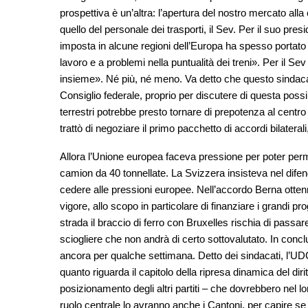
prospettiva è un’altra: l’apertura del nostro mercato al
quello del personale dei trasporti, il Sev. Per il suo pre
imposta in alcune regioni dell’Europa ha spesso portato a
lavoro e a problemi nella puntualità dei treni». Per il Sev 
insieme». Né più, né meno. Va detto che questo sindacat
Consiglio federale, proprio per discutere di questa possibi
terrestri potrebbe presto tornare di prepotenza al centr
trattò di negoziare il primo pacchetto di accordi bilateral
Allora l’Unione europea faceva pressione per poter perme
camion da 40 tonnellate. La Svizzera insisteva nel difende
cedere alle pressioni europee. Nell’accordo Berna ottenn
vigore, allo scopo in particolare di finanziare i grandi pro
strada il braccio di ferro con Bruxelles rischia di passare 
sciogliere che non andrà di certo sottovalutato. In conc
ancora per qualche settimana. Detto dei sindacati, l’UDC 
quanto riguarda il capitolo della ripresa dinamica del dirit
posizionamento degli altri partiti – che dovrebbero nel 
ruolo centrale lo avranno anche i Cantoni, per capire s