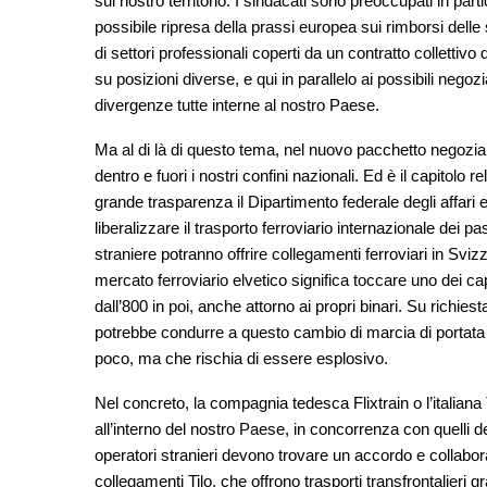
sul nostro territorio. I sindacati sono preoccupati in part
possibile ripresa della prassi europea sui rimborsi dell
di settori professionali coperti da un contratto collettiv
su posizioni diverse, e qui in parallelo ai possibili nego
divergenze tutte interne al nostro Paese.
Ma al di là di questo tema, nel nuovo pacchetto negoziale
dentro e fuori i nostri confini nazionali. Ed è il capitolo 
grande trasparenza il Dipartimento federale degli affari 
liberalizzare il trasporto ferroviario internazionale dei 
straniere potranno offrire collegamenti ferroviari in Svizz
mercato ferroviario elvetico significa toccare uno dei cap
dall’800 in poi, anche attorno ai propri binari. Su richie
potrebbe condurre a questo cambio di marcia di portata 
poco, ma che rischia di essere esplosivo.
Nel concreto, la compagnia tedesca Flixtrain o l’italiana
all’interno del nostro Paese, in concorrenza con quelli 
operatori stranieri devono trovare un accordo e collaborar
collegamenti Tilo, che offrono trasporti transfrontalieri g