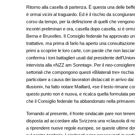
Ritorno alla casella di partenza. È questa una delle beffe
è ormai vicini al traguardo. Ed è il rischio da scongiur
corso da tempo, per la definizione di quelli che vengono c
incontri preliminari e ora, casella dopo casella, si è ormai
Berna e Bruxelles. Il Consiglio federale ha approvato un
trattative, ma prima di farlo ha aperto una consultazione 
primi a scoprire le loro carte, con parole che non lascian
conferma i toni battaglieri usati dal presidente dell’Uni
intervista alla «NZZ am Sonntag». Per il neo-consigliere a
settoriali che compongono questi «Bilaterali tre» rischia 
particolare a causa dei lavoratori distaccati in arrivo d
illusioni», ha fatto notare Maillard, «se il testo rimane
questo punto non è nuova, e ricalca quella formulata per
che il Consiglio federale ha abbandonato nella primaver
Tornando al presente, il fronte sindacale pare non tenere
disposta ad accordare alla Svizzera una «clausola di non
a riprendere nuove regole europee, se queste ultime do