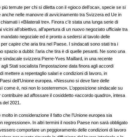
 più temute per chi si diletta con il «gioco dell’oca», specie se si
are anche nelle manovre di avvicinamento tra Svizzera ed Ue in
hiamati i «Bilaterali tre». Finora c’è stata una lunga serie di
 vicini all’obiettivo, all’apertura di un nuovo negoziato ufficiale tra
 mandato negoziale ed è pronto a sedersi al tavolo delle
per capire che aria tira nel Paese. I sindacati sono stati tra i
o spazio a dubbi: l’aria che tira è di quelle pesanti. Ne sono una
one sindacale svizzera Pierre-Yves Maillard, in una recente
gli Stati socialista l’impostazione data finora agli accordi
di mettere a repentaglio salari e condizioni di lavoro, in
ai Paesi dell’Unione europea. «Nessuno si deve fare delle
 così come è, noi non lo sosterremo». L’opposizione sindacale su
 contribuire ad affossare il cosiddetto «accordo quadro», intesa
a del 2021.
 molto in considerazione il fatto che l’Unione europea sia
 regressione». In altri termini il nostro Paese non sarà obbligato
vessero comportare un peggioramento delle condizioni di lavoro