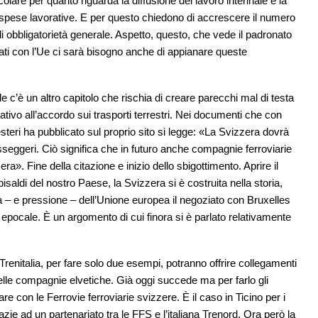
icolare per quanto riguarda la diffusione del lavoro interinale e la
e spese lavorative. E per questo chiedono di accrescere il numero
o di obbligatorietà generale. Aspetto, questo, che vede il padronato
ziati con l’Ue ci sarà bisogno anche di appianare queste
 c’è un altro capitolo che rischia di creare parecchi mal di testa
relativo all’accordo sui trasporti terrestri. Nei documenti che con
esteri ha pubblicato sul proprio sito si legge: «La Svizzera dovrà
passeggeri. Ciò significa che in futuro anche compagnie ferroviarie
era». Fine della citazione e inizio dello sbigottimento. Aprire il
isaldi del nostro Paese, la Svizzera si è costruita nella storia,
sta – e pressione – dell’Unione europea il negoziato con Bruxelles
epocale. È un argomento di cui finora si è parlato relativamente
 Trenitalia, per fare solo due esempi, potranno offrire collegamenti
delle compagnie elvetiche. Già oggi succede ma per farlo gli
e con le Ferrovie ferroviarie svizzere. È il caso in Ticino per i
razie ad un partenariato tra le FFS e l’italiana Trenord. Ora però la