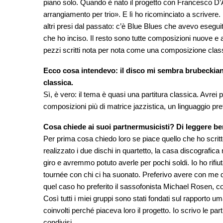
piano solo. Quando è nato il progetto con Francesco D’A
arrangiamento per trio». E lì ho ricominciato a scrivere.
altri presi dal passato: c’è Blue Blues che avevo eseguit
che ho inciso. Il resto sono tutte composizioni nuove e 
pezzi scritti nota per nota come una composizione classic
Ecco cosa intendevo: il disco mi sembra brubeckiano
classica.
Sì, è vero: il tema è quasi una partitura classica. Avrei p
composizioni più di matrice jazzistica, un linguaggio pre
Cosa chiede ai suoi partnermusicisti? Di leggere be
Per prima cosa chiedo loro se piace quello che ho scritt
realizzato i due dischi in quartetto, la casa discografic
giro e avremmo potuto averle per pochi soldi. Io ho rifiut
tournée con chi ci ha suonato. Preferivo avere con me q
quel caso ho preferito il sassofonista Michael Rosen, col
Così tutti i miei gruppi sono stati fondati sul rapporto 
coinvolti perché piaceva loro il progetto. Io scrivo le pa
condivisi.