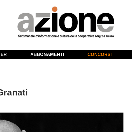
TER
ABBONAMENTI
CONCORSI
 Granati