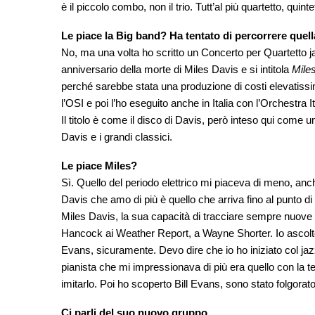
è il piccolo combo, non il trio. Tutt’al più quartetto, quin
Le piace la Big band? Ha tentato di percorrere quel
No, ma una volta ho scritto un Concerto per Quartetto j
anniversario della morte di Miles Davis e si intitola
Miles
perché sarebbe stata una produzione di costi elevatissimi
l’OSI e poi l’ho eseguito anche in Italia con l’Orchestra
Il titolo è come il disco di Davis, però inteso qui come
Davis e i grandi classici.
Le piace Miles?
Sì. Quello del periodo elettrico mi piaceva di meno, anch
Davis che amo di più è quello che arriva fino al punto di
Miles Davis, la sua capacità di tracciare sempre nuove s
Hancock ai Weather Report, a Wayne Shorter. Io ascolto d
Evans, sicuramente. Devo dire che io ho iniziato col ja
pianista che mi impressionava di più era quello con la t
imitarlo. Poi ho scoperto Bill Evans, sono stato folgorato.
Ci parli del suo nuovo gruppo…