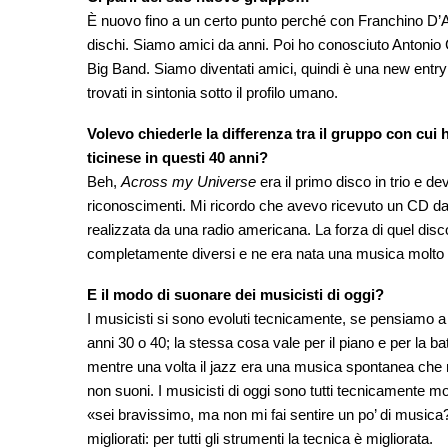
È nuovo fino a un certo punto perché con Franchino D’Aur
dischi. Siamo amici da anni. Poi ho conosciuto Antonio 
Big Band. Siamo diventati amici, quindi è una new entr
trovati in sintonia sotto il profilo umano.
Volevo chiederle la differenza tra il gruppo con cui h
ticinese in questi 40 anni?
Beh,
Across my Universe
era il primo disco in trio e d
riconoscimenti. Mi ricordo che avevo ricevuto un CD da
realizzata da una radio americana. La forza di quel disc
completamente diversi e ne era nata una musica molto part
E il modo di suonare dei musicisti di oggi?
I musicisti si sono evoluti tecnicamente, se pensiamo a
anni 30 o 40; la stessa cosa vale per il piano e per la b
mentre una volta il jazz era una musica spontanea che 
non suoni. I musicisti di oggi sono tutti tecnicamente molt
«sei bravissimo, ma non mi fai sentire un po’ di music
migliorati: per tutti gli strumenti la tecnica è migliorata.