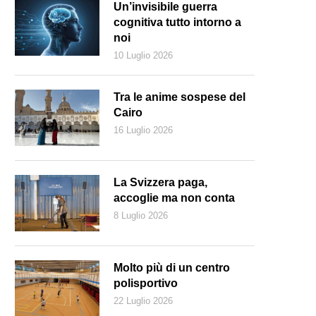
Un’invisibile guerra
cognitiva tutto intorno a
noi
10 Luglio 2026
Tra le anime sospese del
Cairo
16 Luglio 2026
La Svizzera paga,
accoglie ma non conta
8 Luglio 2026
ulio Granati (foto di Franco Cattaneo)
Molto più di un centro
polisportivo
22 Luglio 2026