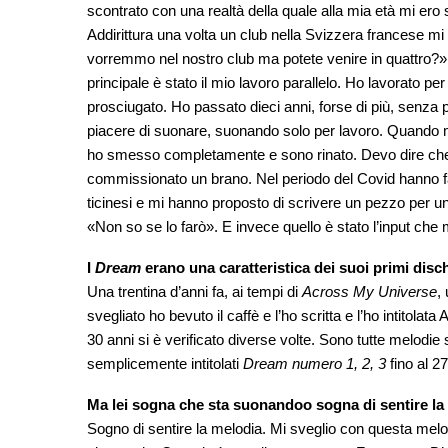
scontrato con una realtà della quale alla mia età mi ero st
Addirittura una volta un club nella Svizzera francese mi 
vorremmo nel nostro club ma potete venire in quattro?»
principale è stato il mio lavoro parallelo. Ho lavorato 
prosciugato. Ho passato dieci anni, forse di più, senza p
piacere di suonare, suonando solo per lavoro. Quando 
ho smesso completamente e sono rinato. Devo dire che 
commissionato un brano. Nel periodo del Covid hanno fa
ticinesi e mi hanno proposto di scrivere un pezzo per un
«Non so se lo farò». E invece quello è stato l’input che 
I
Dream
erano una caratteristica dei suoi primi dis
Una trentina d’anni fa, ai tempi di
Across My Universe
,
svegliato ho bevuto il caffè e l’ho scritta e l’ho intitol
30 anni si è verificato diverse volte. Sono tutte melodi
semplicemente intitolati
Dream numero 1, 2, 3
fino al 27
Ma lei sogna che sta suonandoo sogna di sentire l
Sogno di sentire la melodia. Mi sveglio con questa melo