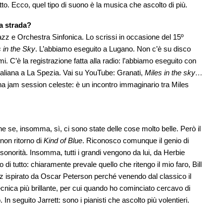
tetto. Ecco, quel tipo di suono è la musica che ascolto di più.
la strada?
azz e Orchestra Sinfonica. Lo scrissi in occasione del 15º
 in the Sky
. L’abbiamo eseguito a Lugano. Non c’è su disco
. C’è la registrazione fatta alla radio: l’abbiamo eseguito con
 Italiana a La Spezia. Vai su YouTube: Granati,
Miles in the sky…
 una jam session celeste: è un incontro immaginario tra Miles
e se, insomma, sì, ci sono state delle cose molto belle. Però il
 non ritorno di
Kind of Blue
. Riconosco comunque il genio di
onorità. Insomma, tutti i grandi vengono da lui, da Herbie
i tutto: chiaramente prevale quello che ritengo il mio faro, Bill
zz ispirato da Oscar Peterson perché venendo dal classico il
ecnica più brillante, per cui quando ho cominciato cercavo di
 In seguito Jarrett: sono i pianisti che ascolto più volentieri.