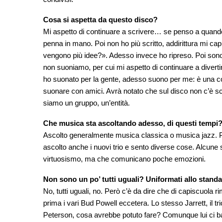
Cosa si aspetta da questo disco?
Mi aspetto di continuare a scrivere… se penso a quando
penna in mano. Poi non ho più scritto, addirittura mi ca
vengono più idee?». Adesso invece ho ripreso. Poi sono 
non suoniamo, per cui mi aspetto di continuare a divert
ho suonato per la gente, adesso suono per me: è una cos
suonare con amici. Avrà notato che sul disco non c’è scri
siamo un gruppo, un’entità.
Che musica sta ascoltando adesso, di questi tempi
Ascolto generalmente musica classica o musica jazz. Più 
ascolto anche i nuovi trio e sento diverse cose. Alcune 
virtuosismo, ma che comunicano poche emozioni.
Non sono un po’ tutti uguali? Uniformati allo standa
No, tutti uguali, no. Però c’è da dire che di capiscuol
prima i vari Bud Powell eccetera. Lo stesso Jarrett, il tr
Peterson, cosa avrebbe potuto fare? Comunque lui ci bat