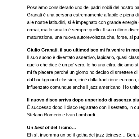
Possiamo considerarlo uno dei padri nobili del nostro pan
Granati è una persona estremamente affabile e piena di
alle nostre latitudini, si è impegnato con grande energia
ormai, ma lo smalto è sempre quello. Il suo ultimo disco
maturazione, una nuova autorevolezza che, forse, si può
Giulio Granati, il suo ultimodisco mi fa venire in m
Il suo suono è diventato assertivo, lapidario, quasi cl
quello che dice è un po’ vero. Io ho una cifra, diciamo sti
mi fa piacere perché un giorno ho deciso di smettere di i
dal background classico, cioè dalla tradizione europea,
influenzato comunque anche il jazz americano. Ho unito
Il nuovo disco arriva dopo unperiodo di assenza piu
È successo dopo il disco registrato con il sestetto, in
Stefano Romerio e Ivan Lombardi…
Un
best of
del Ticino…
Eh sì, insomma un po’ il gotha del jazz ticinese… Beh, s