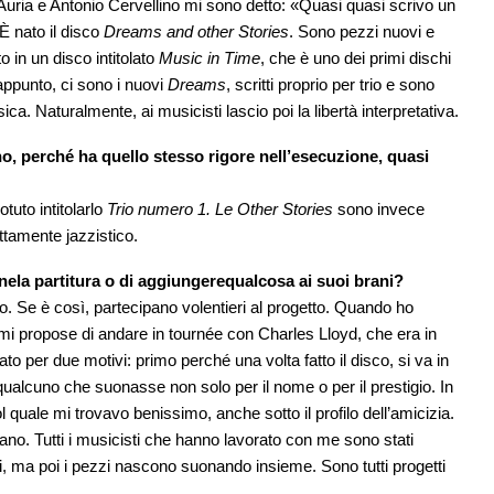
uria e Antonio Cervellino mi sono detto: «Quasi quasi scrivo un
 È nato il disco
Dreams and other Stories
. Sono pezzi nuovi e
o in un disco intitolato
Music in Time
, che è uno dei primi dischi
appunto, ci sono i nuovi
Dreams
, scritti proprio per trio e sono
a. Naturalmente, ai musicisti lascio poi la libertà interpretativa.
, perché ha quello stesso rigore nell’esecuzione, quasi
otuto intitolarlo
Trio numero 1. Le Other Stories
sono invece
ttamente jazzistico.
nela partitura o di aggiungerequalcosa ai suoi brani?
o. Se è così, partecipano volentieri al progetto. Quando ho
a mi propose di andare in tournée con Charles Lloyd, che era in
ato per due motivi: primo perché una volta fatto il disco, si va in
ualcuno che suonasse non solo per il nome o per il prestigio. In
 quale mi trovavo benissimo, anche sotto il profilo dell’amicizia.
umano. Tutti i musicisti che hanno lavorato con me sono stati
rti, ma poi i pezzi nascono suonando insieme. Sono tutti progetti