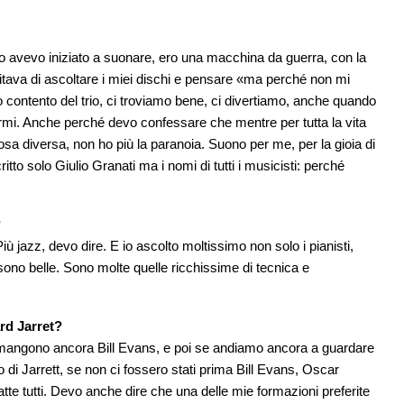
 avevo iniziato a suonare, ero una macchina da guerra, con la
pitava di ascoltare i miei dischi e pensare «ma perché non mi
contento del trio, ci troviamo bene, ci divertiamo, anche quando
irmi. Anche perché devo confessare che mentre per tutta la vita
a diversa, non ho più la paranoia. Suono per me, per la gioia di
tto solo Giulio Granati ma i nomi di tutti i musicisti: perché
?
jazz, devo dire. E io ascolto moltissimo non solo i pianisti,
sono belle. Sono molte quelle ricchissime di tecnica e
rd Jarret?
a rimangono ancora Bill Evans, e poi se andiamo ancora a guardare
io di Jarrett, se non ci fossero stati prima Bill Evans, Oscar
te tutti. Devo anche dire che una delle mie formazioni preferite