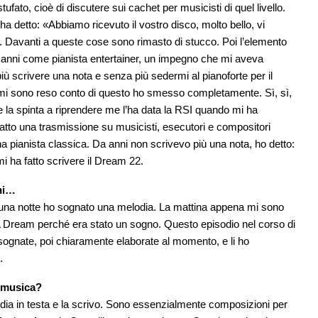
ufato, cioè di discutere sui cachet per musicisti di quel livello.
ha detto: «Abbiamo ricevuto il vostro disco, molto bello, vi
. Davanti a queste cose sono rimasto di stucco. Poi l’elemento
per anni come pianista entertainer, un impegno che mi aveva
iù scrivere una nota e senza più sedermi al pianoforte per il
mi sono reso conto di questo ho smesso completamente. Sì, sì,
la spinta a riprendere me l’ha data la RSI quando mi ha
tto una trasmissione su musicisti, esecutori e compositori
a pianista classica. Da anni non scrivevo più una nota, ho detto:
mi ha fatto scrivere il Dream 22.
chi…
 una notte ho sognato una melodia. La mattina appena mi sono
ata A Dream perché era stato un sogno. Questo episodio nel corso di
e sognate, poi chiaramente elaborate al momento, e li ho
.
a musica?
dia in testa e la scrivo. Sono essenzialmente composizioni per