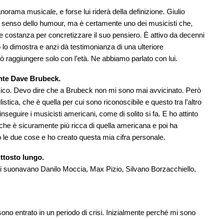
orama musicale, e forse lui riderà della definizione. Giulio
 senso dello humour, ma è certamente uno dei musicisti che,
 e costanza per concretizzare il suo pensiero. È attivo da decenni
 lo dimostra e anzi dà testimonianza di una ulteriore
 raggiungere solo con l’età. Ne abbiamo parlato con lui.
ente Dave Brubeck.
assico. Devo dire che a Brubeck non mi sono mai avvicinato. Però
listica, che è quella per cui sono riconoscibile e questo tra l’altro
nseguire i musicisti americani, come di solito si fa. E ho attinto
 che è sicuramente più ricca di quella americana e poi ha
 le due cose e ho creato questa mia cifra personale.
ttosto lungo.
 cui suonavano Danilo Moccia, Max Pizio, Silvano Borzacchiello,
ono entrato in un periodo di crisi. Inizialmente perché mi sono