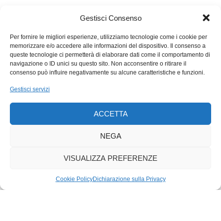
e le fotografie, e i nomi delle ragazze morte scorrono nelle
immagini e nei servizi del telegiornale, la diga ha ceduto. Per la
Gestisci Consenso
prima volta è andata in piazza, per partecipare a un presidio
Per fornire le migliori esperienze, utilizziamo tecnologie come i cookie per
organizzato nel capoluogo, e si è ritrovata unica signora sui
memorizzare e/o accedere alle informazioni del dispositivo. Il consenso a
cinquant’anni in una folla di giovani – che potrebbero essere le
queste tecnologie ci permetterà di elaborare dati come il comportamento di
sue figlie, o i suoi genitori. E si è riconciliata con Parvin. La
navigazione o ID unici su questo sito. Non acconsentire o ritirare il
consenso può influire negativamente su alcune caratteristiche e funzioni.
farfalla è il simbolo della trasformazione. Dalla crisalide
finalmente si libra in volo una donna libera.
Gestisci servizi
ACCETTA
NEGA
VISUALIZZA PREFERENZE
Cookie Policy
Dichiarazione sulla Privacy