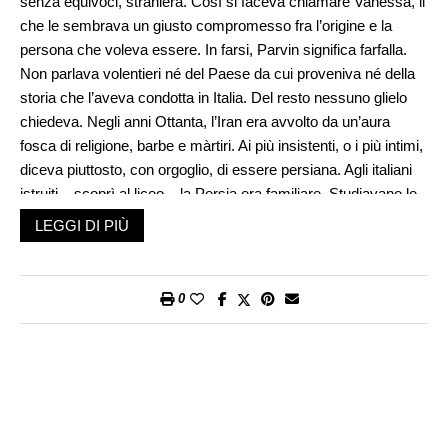
senza equivoci, straniera. Così si faceva chiamare Vanessa, il
che le sembrava un giusto compromesso fra l’origine e la
persona che voleva essere. In farsi, Parvin significa farfalla.
Non parlava volentieri né del Paese da cui proveniva né della
storia che l’aveva condotta in Italia. Del resto nessuno glielo
chiedeva. Negli anni Ottanta, l’Iran era avvolto da un’aura
fosca di religione, barbe e màrtiri. Ai più insistenti, o i più intimi,
diceva piuttosto, con orgoglio, di essere persiana. Agli italiani
istruiti – scoprì al liceo – la Persia era familiare. Studiavano le
guerre dei Persiani contro i Greci, Ciro, Dario, gli Achemenidi.
LEGGI DI PIÙ
La parola «persiano» aveva qualcosa di grande, tragico e
nobile.
0
Parvin sapeva di essere stata ricca, o almeno benestante, ma
non aveva fatto in tempo a capirlo, perché quando con la
famiglia era fuggita da Tabriz non aveva ancora nove anni. Si
era ritrovata in Italia senza sapere perché, tra i tanti paesi in
cui si erano dispersi gli amici dei genitori, proprio loro erano
capitati in una cittadina della Lombardia. Né il padre le spiegò