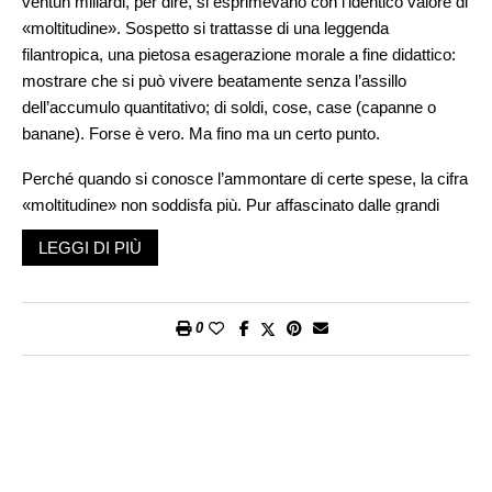
ventun miliardi, per dire, si esprimevano con l’identico valore di
«moltitudine». Sospetto si trattasse di una leggenda
filantropica, una pietosa esagerazione morale a fine didattico:
mostrare che si può vivere beatamente senza l’assillo
dell’accumulo quantitativo; di soldi, cose, case (capanne o
banane). Forse è vero. Ma fino ma un certo punto.
Perché quando si conosce l’ammontare di certe spese, la cifra
«moltitudine» non soddisfa più. Pur affascinato dalle grandi
avventure celesti, come quelle dei programmi spaziali dell’ESA
LEGGI DI PIÙ
raccontate dal nostro collaboratore Loris Fedele a pag. 27, mi
chiedo se davvero l’umanità possa permettersi simili
investimenti economici per esplorare lo spazio, quando ci
0
sarebbero così tante emergenze terrestri in disperata ricerca
di fondi che non arrivano mai.
È vero che la ricerca spaziale ha sempre avuto delle ricadute
positive anche al di sotto delle rotte orbitali e ha ragione il
direttore generale dell’Agenzia Spaziale Europea Josef
Aschbacher a sottolineare che «la politica spaziale è anche la