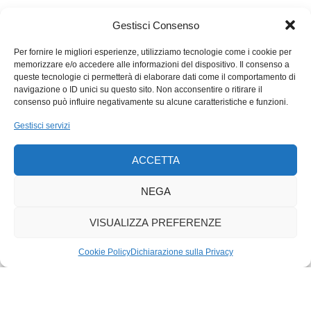
potrebbe pagarsi un piatto 7 volte al giorno. È un calcolo
Gestisci Consenso
assolutamente teorico e (forse) politicamente inapplicabile, ma
i numeri non mentono. Togli le armi e togli la fame nel mondo.
Per fornire le migliori esperienze, utilizziamo tecnologie come i cookie per
memorizzare e/o accedere alle informazioni del dispositivo. Il consenso a
queste tecnologie ci permetterà di elaborare dati come il comportamento di
navigazione o ID unici su questo sito. Non acconsentire o ritirare il
consenso può influire negativamente su alcune caratteristiche e funzioni.
Gestisci servizi
ACCETTA
NEGA
VISUALIZZA PREFERENZE
Cookie Policy
Dichiarazione sulla Privacy