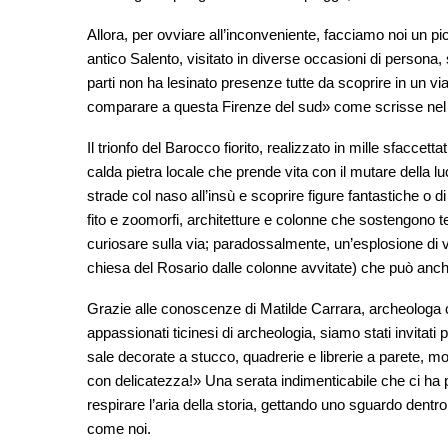
Allora, per ovviare all’inconveniente, facciamo noi un pi
antico Salento, visitato in diverse occasioni di persona,
parti non ha lesinato presenze tutte da scoprire in un v
comparare a questa Firenze del sud» come scrisse nel 
Il trionfo del Barocco fiorito, realizzato in mille sfaccet
calda pietra locale che prende vita con il mutare della luc
strade col naso all’insù e scoprire figure fantastiche o 
fito e zoomorfi, architetture e colonne che sostengono t
curiosare sulla via; paradossalmente, un’esplosione di vi
chiesa del Rosario dalle colonne avvitate) che può anc
Grazie alle conoscenze di Matilde Carrara, archeologa c
appassionati ticinesi di archeologia, siamo stati invitati
sale decorate a stucco, quadrerie e librerie a parete, mob
con delicatezza!» Una serata indimenticabile che ci ha 
respirare l’aria della storia, gettando uno sguardo dentro
come noi.