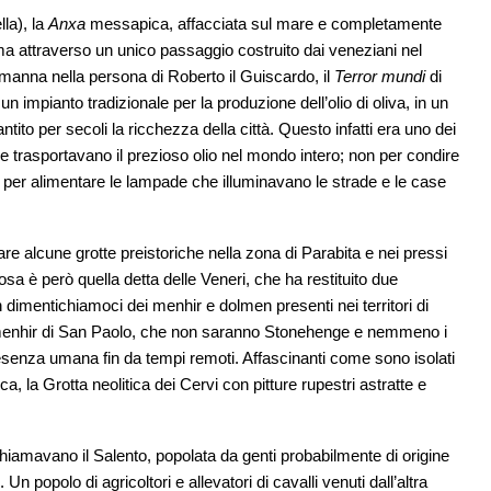
lla), la
Anxa
messapica, affacciata sul mare e completamente
ma attraverso un unico passaggio costruito dai veneziani nel
manna nella persona di Roberto il Guiscardo, il
Terror mundi
di
un impianto tradizionale per la produzione dell’olio di oliva, in un
antito per secoli la ricchezza della città. Questo infatti era uno dei
 che trasportavano il prezioso olio nel mondo intero; non per condire
sì per alimentare le lampade che illuminavano le strade e le case
re alcune grotte preistoriche nella zona di Parabita e nei pressi
osa è però quella detta delle Veneri, che ha restituito due
 dimentichiamoci dei menhir e dolmen presenti nei territori di
il menhir di San Paolo, che non saranno Stonehenge e nemmeno i
resenza umana fin da tempi remoti. Affascinanti come sono isolati
 la Grotta neolitica dei Cervi con pitture rupestri astratte e
hiamavano il Salento, popolata da genti probabilmente di origine
n popolo di agricoltori e allevatori di cavalli venuti dall’altra