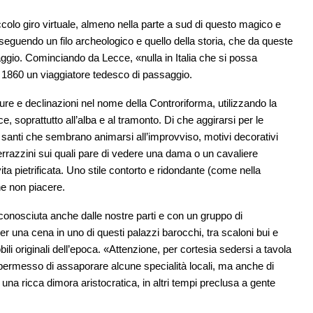
ccolo giro virtuale, almeno nella parte a sud di questo magico e
 seguendo un filo archeologico e quello della storia, che da queste
iaggio. Cominciando da Lecce, «nulla in Italia che si possa
1860 un viaggiatore tedesco di passaggio.
tature e declinazioni nel nome della Controriforma, utilizzando la
e, soprattutto all’alba e al tramonto. Di che aggirarsi per le
di santi che sembrano animarsi all’improvviso, motivi decorativi
errazzini sui quali pare di vedere una dama o un cavaliere
ta pietrificata. Uno stile contorto e ridondante (come nella
he non piacere.
onosciuta anche dalle nostre parti e con un gruppo di
 per una cena in uno di questi palazzi barocchi, tra scaloni bui e
ili originali dell’epoca. «Attenzione, per cortesia sedersi a tavola
permesso di assaporare alcune specialità locali, ma anche di
 una ricca dimora aristocratica, in altri tempi preclusa a gente