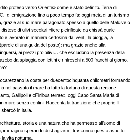
n dito proteso verso Oriente» come è stato definito. Terra di
 a.C., di emigrazione fino a poco tempo fa; oggi meta di un turismo
ato, grazie al suo mare paragonato spesso a quello delle Maldive o
distese di ulivi secolari «fiere pietrificate da chissà quale
 e lavorato in maniera certosina dai venti, la pioggia, la
» (parole di una guida del posto); ma grazie anche alla
inguersi, ai prezzi proibitivi… che escludono la presenza della
azebo da spiaggia con lettini e rinfreschi a 500 franchi al giorno.
gna?
o accarezzano la costa per duecentocinquanta chilometri formando
ià nel passato il mare ha fatto la fortuna di questa regione
nto, Gallipoli e «Finibus terrae», oggi Capo Santa Maria di
a un mare senza confini. Racconta la tradizione che proprio lì
sbarcò in Italia.
architetture, storia e una natura che ha permesso all’uomo di
i, immagino sperando di sbagliarmi, trascurino questo aspetto
 la vita notturna.