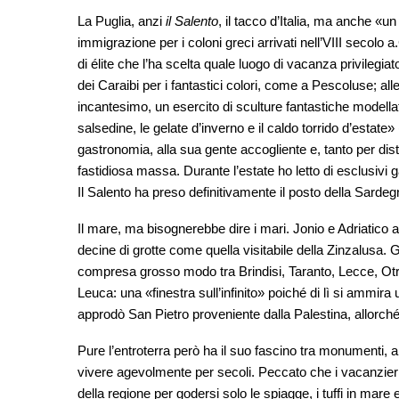
La Puglia, anzi
il Salento
, il tacco d’Italia, ma anche «u
immigrazione per i coloni greci arrivati nell’VIII secolo
di élite che l’ha scelta quale luogo di vacanza privilegi
dei Caraibi per i fantastici colori, come a Pescoluse; alle 
incantesimo, un esercito di sculture fantastiche modellato
salsedine, le gelate d’inverno e il caldo torrido d’estate
gastronomia, alla sua gente accogliente e, tanto per dist
fastidiosa massa. Durante l’estate ho letto di esclusivi g
Il Salento ha preso definitivamente il posto della Sarde
Il mare, ma bisognerebbe dire i mari. Jonio e Adriatic
decine di grotte come quella visitabile della Zinzalusa. G
compresa grosso modo tra Brindisi, Taranto, Lecce, Otra
Leuca: una «finestra sull’infinito» poiché di lì si ammir
approdò San Pietro proveniente dalla Palestina, allorché 
Pure l’entroterra però ha il suo fascino tra monumenti, 
vivere agevolmente per secoli. Peccato che i vacanzier
della regione per godersi solo le spiagge, i tuffi in mare e