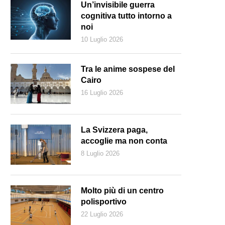
Un’invisibile guerra
cognitiva tutto intorno a
noi
10 Luglio 2026
Tra le anime sospese del
Cairo
16 Luglio 2026
La Svizzera paga,
accoglie ma non conta
8 Luglio 2026
antoio ipogeo dell'Abbazia di Santa Maria a Cerrate (Wikipedia)
Molto più di un centro
polisportivo
22 Luglio 2026