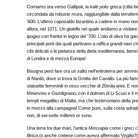
Corriamo ora verso Gallipoli, la
kalè polis
greca (città be
circondata da robuste mura, raggiungibile dalla terrafer
’600. L’ultimo caposaldo bizantino a cadere in mano nor
allora, nel 1071. Un gioiello nel quale andiamo a visitare 
ipogeo con frantoi in legno del ’700. L’olio di oliva ha gar
principali porti dai quali partivano a raffica grandi navi
cibi delicati o le pietanze della dieta mediterranea, ben
di Londra e di mezza Europa!
Bisogna però fare ora un salto nell’entroterra per ammira
di Nardò, dove si trova la Grotta del Cavallo. La più fam
statuette femminili in osso vecchie di 20mila anni. E non
Minervino e Giurdignano, con il dolmen di Li Scusi e 
templi megalitici di Malta, ma che testimoniano della p
in mezzo alla campagna! Come pure, sulla costa adriatica,
non, di sei-sette millenni or sono.
Una terra tra due mari, l’antica
Messapia
come i greci c
illirica (o anche cretese come aveva affermato Virgilio?). U