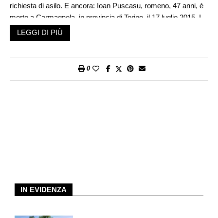
richiesta di asilo. E ancora: Ioan Puscasu, romeno, 47 anni, è
morto a Carmagnola, in provincia di Torino, il 17 luglio 2015. I
maltrattamenti lo avevano consumato: pochissimi i denti
LEGGI DI PIÙ
rimasti; una cicatrice all’addome per un’operazione di ernia; un
ventricolo sinistro ipertrofico, lascito di due infarti; una gastrite
cronica. I suoi caporali hanno spostato il corpo senza vita per
0
non essere ritenuti responsabili.
Queste sono soltanto alcune delle tragiche vicende di
braccianti che lavoravano nei campi italiani, per piantare e
raccogliere la frutta e la verdura esportate anche all’estero. Le
loro storie sono state scelte da Antonello Mangano – autore di
inchieste e saggi sui temi delle migrazioni e dell’agricoltura e
fondatore di Terrelibere.org – in un libro appena pubblicato, La
Spoon River dei braccianti (Meltemi). Il testo si ispira
all’Antologia di Spoon River, uscita tra il 1914 e il 1915, celebre
raccolta di poesie dell’americano Edgar Lee Masters che dava
IN EVIDENZA
voce ai defunti di una comunità rurale immaginaria, tutti ospiti
del cimitero locale. Quel libro ha conosciuto una nuova