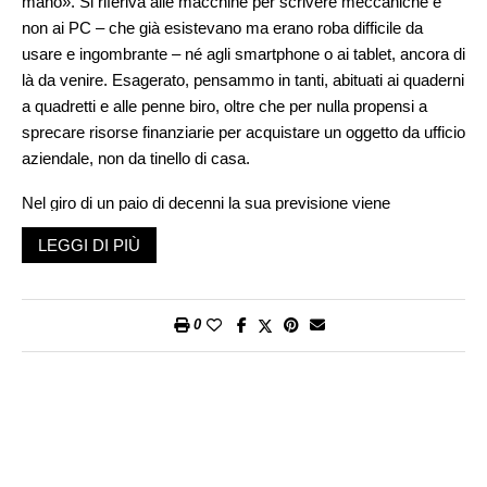
mano». Si riferiva alle macchine per scrivere meccaniche e
non ai PC – che già esistevano ma erano roba difficile da
usare e ingombrante – né agli smartphone o ai tablet, ancora di
là da venire. Esagerato, pensammo in tanti, abituati ai quaderni
a quadretti e alle penne biro, oltre che per nulla propensi a
sprecare risorse finanziarie per acquistare un oggetto da ufficio
aziendale, non da tinello di casa.
Nel giro di un paio di decenni la sua previsione viene
ampiamente superata dai fatti. Il futuro arriva proprio così,
LEGGI DI PIÙ
molto prima di quando e come lo immaginiamo. Abbiamo
iniziato a spedire cartoline dalle vacanze e lettere d’amore in
busta profumata e oggi dettiamo messaggi vocali e filmiamo
0
video selfie senza che una lettera dell’alfabeto venga scritta a
mano o un segno grafico – che non sia una faccina
preconfezionata (un emoji) – venga tracciato su un foglio di
carta.
Così, quando leggiamo (nell’articolo di Alberto Cucchi a pag. 7)
che, tempo qualche anno, e nessuno di noi avrà un’automobile