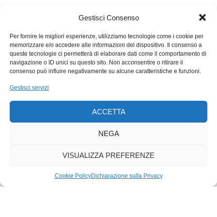
nostra idea di libertà ed espressione di sé, così come i vestiti,
Gestisci Consenso
le case e tutti gli oggetti personali e personalizzabili che
esistono? Spero di sbagliare, ma siamo una specie troppo
Per fornire le migliori esperienze, utilizziamo tecnologie come i cookie per
egoista perché questa e molte altre profezie ecosostenibili si
memorizzare e/o accedere alle informazioni del dispositivo. Il consenso a
autoavverino.
queste tecnologie ci permetterà di elaborare dati come il comportamento di
navigazione o ID unici su questo sito. Non acconsentire o ritirare il
consenso può influire negativamente su alcune caratteristiche e funzioni.
Gestisci servizi
ACCETTA
NEGA
VISUALIZZA PREFERENZE
Cookie Policy
Dichiarazione sulla Privacy