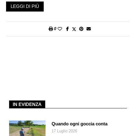
force
del Politecnico di Milano. Un vero e proprio laboratorio su
LEGGI DI PIÙ
quattroruote. Quindi come sarà la mobilità del futuro? Lo
abbiamo chiesto al responsabile del progetto «1000-MAD» che
ha visto protagonista la MC20 Cielo alla 1000 Miglia di
0
quest’anno. «Si andrà verso un cambio radicale del modello di
mobilità». Spiega Sergio Savaresi, professore ordinario del
Dipartimento di elettronica, informazione e bioingegneria del
politecnico di Milano. «L’attuale contiene evidenti incongruenze
perché oggi abbiamo un numero elevato di auto private
utilizzate molto poco. In un mondo che deve divenire sempre
più sostenibile questo è l’aspetto più difficile da accettare.
Quindi in futuro avremo un numero minore di veicoli, ciascuno
dei quali avrà un contenuto tecnologico molto più elevato e
saranno usati sostanzialmente in condivisione».
IN EVIDENZA
Insomma il professor Savaresi crede che in un decennio
arriveremo all’auto a guida autonoma e condivisa per tutti. Una
sorta di auto condominiale da condividere con i vicini. L’amata
Quando ogni goccia conta
quattroruote nei prossimi anni subirà dunque una forte
17 Luglio 2026