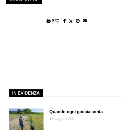
considerato anziano ma al pari di un 45enne di ieri. Perciò la
Società geriatrica italiana (SIGG), ad esempio, propone di
posticipare di almeno dieci anni l’età cosiddetta geriatrica».
0
Sono le parole del geriatra e specialista di medicina interna alla
Clinica Sant’Anna di Sorengo, Florenc Kola: «Oggi la speranza
di vita e le sue migliori condizioni hanno spostato molto avanti
il limite cronologico; ogni protocollo di cura deve fare i conti con
l’individualità di questa condizione che, per ciascuno, può
variare parecchio e non può basarsi solamente sul parametro
dell’età anagrafica».
A conti fatti: «La grande sfida che ci attende nei prossimi anni è
lo studio dell’invecchiamento delle persone dal punto di vista
biologico, psichico, relazionale e affettivo, che profilerà il
IN EVIDENZA
medico geriatra come colui che davvero sarà il “direttore
d’orchestra” nella presa a carico interdisciplinare di un paziente
geriatrico».
Quando ogni goccia conta
17 Luglio 2026
Imprescindibile il distinguo fra persone anziane e pazienti