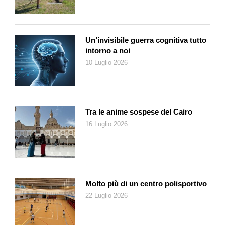
geriatrici, spiega il medico aggiungendo come le prime si
suddividano in una grande varietà di profili, vissuti e situazioni
da considerare nella loro unicità, oltre che nel comun
denominatore di un ventaglio di elementi. È importante
Un’invisibile guerra cognitiva tutto
invecchiare bene, prendendosi cura della propria salute
intorno a noi
psichica, fisica e del contesto sociale: «Privilegiare
10 Luglio 2026
un’alimentazione equilibrata, svolgere regolarmente
un’adeguata attività fisica, avere relazioni sociali appaganti fa
bene a corpo e mente e permette di avere risorse per
affrontare meglio eventuali malattie».
Tra le anime sospese del Cairo
16 Luglio 2026
Il dottor Kola, in merito alle difficoltà cui un anziano si trova a
far fronte, spiega che «il 30% della popolazione anziana si
trova confrontata con la negazione degli stimoli e lo scarso
coinvolgimento sociale, che poi li porta ad amplificare il dolore
psicofisico». Emergono così fragilità nuove per rapporto al
Molto più di un centro polisportivo
giovane adulto: «Il giovane si trova ad affrontare situazioni di
22 Luglio 2026
“mono-problematicità” (un evento professionale, una
separazione e via dicendo). L’anziano vive il risultato di tutte le