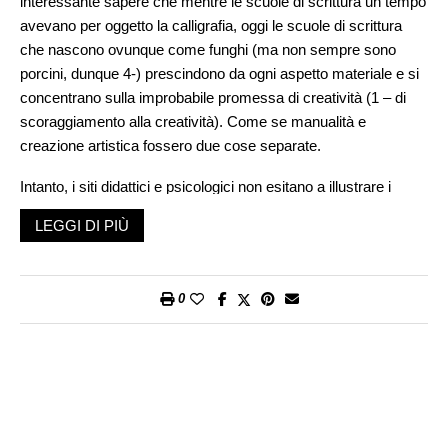
interessante sapere che mentre le scuole di scrittura un tempo
avevano per oggetto la calligrafia, oggi le scuole di scrittura
che nascono ovunque come funghi (ma non sempre sono
porcini, dunque 4-) prescindono da ogni aspetto materiale e si
concentrano sulla improbabile promessa di creatività (1 – di
scoraggiamento alla creatività). Come se manualità e
creazione artistica fossero due cose separate.
Intanto, i siti didattici e psicologici non esitano a illustrare i
vantaggi neurologici della manualità scrittoria. Ma minimizzano
LEGGI DI PIÙ
o fingono di minimizzare quello che la nostra società considera
come il comandamento irrinunciabile di ogni attività umana: la
velocità. Primo: sii veloce, secondo: sii veloce, terzo: sii
0
veloce, quarto: sii, eventualmente, se proprio vuoi, esatto e
profondo. Abbiamo affidato il nostro destino all’agilità fulminea
del polpastrello che, pronto a rispondere agli impulsi esterni,
non ci pensa due volte a lambire il display. Nessuno dice che
dall’epoca secolare della mano che scrive siamo passati al
tempo della scrittura a (mena)dito (digitale, appunto), dalla