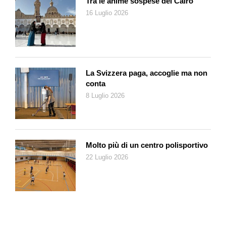
Tra le anime sospese del Cairo
Arbasino baffuto), un profilo di Calvino un po’ triste e un po’
16 Luglio 2026
sorridente, un profilo di Giovanni Comisso ingrugnito, Buzzati
con impermeabile alla tenente Sheridan, Natalia Ginzburg
arcigna, Moravia e Parise elegantemente incravattati, Ottiero
Ottieri con occhiali neri da agente segreto, Maria Luisa
Spaziani imponente signora con grossi orecchini e piccola
La Svizzera paga, accoglie ma non
borsetta, Pasolini molto serio e molto concentrato su un foglio.
conta
Ed ecco i fogli, i brogliacci, gli scarabocchi su quaderni, diari,
8 Luglio 2026
taccuini, tovaglioli, le minute, gli scartafacci che piacevano al
filologo Gianfranco Contini (6 con qualche + alla memoria), il
primo che lesse l’opera letteraria non come un oggetto
definitivo e immutabile, ma come il risultato di un processo
Molto più di un centro polisportivo
creativo per lo più tormentato. Gadda fu l’esempio massimo
22 Luglio 2026
del lavoro inesausto e però mai finito, del pentimento,
dell’ossessione che traccia sulla carta ripetizioni, note
meticolose, cancellature, sostituzioni e spostamenti. Nulla a
che vedere con il foglio a quadretti vergato in un corsivo
minuscolo e ordinatissimo, tipo scolaro d’altri tempi, dal poeta