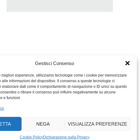
Gestisci Consenso
le migliori esperienze, utilizziamo tecnologie come i cookie per memorizzare
 alle informazioni del dispositivo. Il consenso a queste tecnologie ci
i elaborare dati come il comportamento di navigazione o ID unici su questo
consentire o ritirare il consenso può influire negativamente su alcune
MIGROS TICINO
he e funzioni.
MIGROS
izi
SCUOLA CLUB
PERCENTO CULTURALE
ETTA
NEGA
VISUALIZZA PREFERENZE
MIGROS TICINO
ACTIV FITNESS TICINO
Cookie Policy
Dichiarazione sulla Privacy