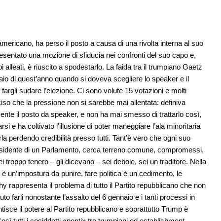
ricano, ha perso il posto a causa di una rivolta interna al suo
resentato una mozione di sfiducia nei confronti del suo capo e,
oi alleati, è riuscito a spodestarlo. La faida tra il trumpiano Gaetz
aio di quest’anno quando si doveva scegliere lo speaker e il
rgli sudare l’elezione. Ci sono volute 15 votazioni e molti
o che la pressione non si sarebbe mai allentata: definiva
e il posto da speaker, e non ha mai smesso di trattarlo così,
 e ha coltivato l’illusione di poter maneggiare l’ala minoritaria
a perdendo credibilità presso tutti. Tant’è vero che ogni suo
 presidente di un Parlamento, cerca terreno comune, compromessi,
ei troppo tenero – gli dicevano – sei debole, sei un traditore. Nella
 è un’impostura da punire, fare politica è un cedimento, le
 rappresenta il problema di tutto il Partito repubblicano che non
o farli nonostante l’assalto del 6 gennaio e i tanti processi in
tisce il potere al Partito repubblicano e soprattutto Trump è
osì tutti i cosiddetti «ponti» tra trumpiani ed establishment