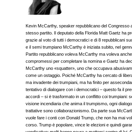
Kevin McCarthy, speaker repubblicano del Congresso ame
stesso partito. Il deputato della Florida Matt Gaetz ha p
grazie al voto di tutti i democratici e di 8 repubblicani su
e il semi trumpiano McCarthy è iniziata subito, nel genn
Partito repubblicano voleva McCarthy ma voleva anche fa
compromessi per completare la nomina e Gaetz ha decis
McCarthy uno «squatter», uno che occupava abusivament
come un ostaggio. Poiché McCarthy ha cercato di liberarsi
ma invadente dei trumpiani, ma ha finito per assecondarl
tentativo di dialogare con i democratici – questo fa il
accordi – si è trasformato in un conflitto coi trumpiani: s
visione incendiaria che anima il trumpismo, ogni dialogo
trattative sono collaborazionismo. Da parte sua McCarthy
vuole fare i conti con Donald Trump, che non ha mai volut
corso. Trump è popolare, vince le elezioni e quindi garan
vendicativo: molti hanno paura a mettersi contro di lui. C