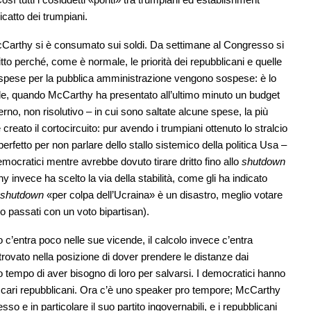
catto dei trumpiani.
McCarthy si è consumato sui soldi. Da settimane al Congresso si
o perché, come è normale, le priorità dei repubblicani e quelle
le spese per la pubblica amministrazione vengono sospese: è lo
abile, quando McCarthy ha presentato all’ultimo minuto un budget
rno, non risolutivo – in cui sono saltate alcune spese, la più
è creato il cortocircuito: pur avendo i trumpiani ottenuto lo stralcio
perfetto per non parlare dello stallo sistemico della politica Usa –
ocratici mentre avrebbe dovuto tirare dritto fino allo
shutdown
y invece ha scelto la via della stabilità, come gli ha indicato
shutdown
«per colpa dell’Ucraina» è un disastro, meglio votare
ono passati con un voto bipartisan).
 c’entra poco nelle sue vicende, il calcolo invece c’entra
itrovato nella posizione di dover prendere le distanze dai
o tempo di aver bisogno di loro per salvarsi. I democratici hanno
, cari repubblicani. Ora c’è uno speaker pro tempore; McCarthy
o e in particolare il suo partito ingovernabili, e i repubblicani