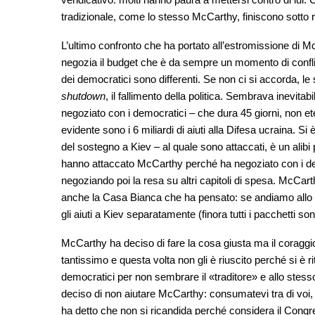
tradizionale, come lo stesso McCarthy, finiscono sotto ri
L’ultimo confronto che ha portato all’estromissione di 
negozia il budget che è da sempre un momento di conflitt
dei democratici sono differenti. Se non ci si accorda, 
shutdown
, il fallimento della politica. Sembrava inevit
negoziato con i democratici – che dura 45 giorni, non ete
evidente sono i 6 miliardi di aiuti alla Difesa ucraina. Si 
del sostegno a Kiev – al quale sono attaccati, è un alibi 
hanno attaccato McCarthy perché ha negoziato con i dem
negoziando poi la resa su altri capitoli di spesa. McCarth
anche la Casa Bianca che ha pensato: se andiamo allo
gli aiuti a Kiev separatamente (finora tutti i pacchetti s
McCarthy ha deciso di fare la cosa giusta ma il coraggio
tantissimo e questa volta non gli è riuscito perché si è r
democratici per non sembrare il «traditore» e allo stess
deciso di non aiutare McCarthy: consumatevi tra di voi
ha detto che non si ricandida perché considera il Congress