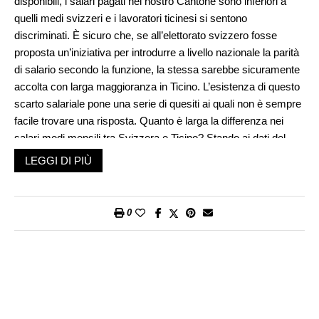
disponibili, i salari pagati nel nostro Cantone sono inferiori a
quelli medi svizzeri e i lavoratori ticinesi si sentono
discriminati. È sicuro che, se all’elettorato svizzero fosse
proposta un’iniziativa per introdurre a livello nazionale la parità
di salario secondo la funzione, la stessa sarebbe sicuramente
accolta con larga maggioranza in Ticino. L’esistenza di questo
scarto salariale pone una serie di quesiti ai quali non è sempre
facile trovare una risposta. Quanto è larga la differenza nei
salari medi mensili tra Svizzera e Ticino? Stando ai dati del
2020, che sono gli ultimi a disposizione, il salario medio pagato
LEGGI DI PIÙ
mensilmente nelle attività del settore privato in Svizzera era
del 18,2% superiore a quello pagato in Ticino. Se poi dallo
scarto con la media svizzera passiamo a quello con il salario
0
medio della regione con i salari più elevati, Zurigo, lo scarto
sale al 32,7%.
Il Ticino, quindi, sarà un Cantone attrattivo ma certamente non
per i lavoratori residenti negli altri Cantoni. La statistica sui
salari, pubblicata annualmente dal nostro Ufficio cantonale di