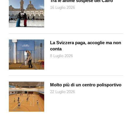
Tra le anime sospese del Cairo
inferiori: la categoria di lavoratori che è la colonna portante
16 Luglio 2026
della nostra classe media. La statistica dei salari ci consente
anche di accertare come lo scarto salariale si sia evoluto nel
corso degli ultimi anni. A livello di salario medio generale, dal
2014 al 2020, lo scarto è aumentato di quasi due punti,
passando dal 16,3 al 18,2%. L’aumento maggiore si è avuto
La Svizzera paga, accoglie ma non
nella categoria dei quadri medi e superiori, con più di 5,2 punti,
conta
mentre l’inferiore si è manifestato nella categoria dei
8 Luglio 2026
responsabili dell’esecuzione dei lavori, con uno 0,2 di punto.
Quali sono i fattori che fanno crescere lo scarto salariale, non
solo a livello generale, ma anche ai singoli livelli della scala
salariale definita dalla posizione dei lavoratori nella
Molto più di un centro polisportivo
professione? Difficile pensare che siano differenze nella
22 Luglio 2026
portata o nella qualità delle mansioni affidate alle singole
categorie. È probabile che un quadro superiore di una ditta
della Svizzera tedesca abbia le stesse responsabilità e un
quaderno di impegni simile a quello del quadro superiore che
lavora in una ditta ticinese della medesima dimensione. E lo
stesso potremmo dire dei compiti dei lavoratori che si trovano