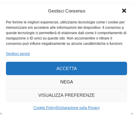
in altre posizioni della professione.
Gestisci Consenso
Secondo noi le differenze di salario, tra il Ticino e il resto della
Per fornire le migliori esperienze, utilizziamo tecnologie come i cookie per
Svizzera, sono probabilmente dovute alla struttura
memorizzare e/o accedere alle informazioni del dispositivo. Il consenso a
dell’occupazione per rami di attività e alla struttura
queste tecnologie ci permetterà di elaborare dati come il comportamento di
navigazione o ID unici su questo sito. Non acconsentire o ritirare il
dell’occupazione per nazionalità dei lavoratori. Si sa che in
consenso può influire negativamente su alcune caratteristiche e funzioni.
ambedue i casi esistono differenze salariali. Tra uomini e
donne occupate la differenza salariale è invece uguale: 22% a
Gestisci servizi
livello nazionale come in Ticino. Vi sono rami di attività che
pagano salari superiori di altri rami. In Ticino questi rami non
ACCETTA
abbondano e perciò nella struttura della produzione ticinese si
NEGA
ritrovano più rami con produttività e con salari inferiori alla
media. L’altro fattore che potrebbe incidere negativamente
VISUALIZZA PREFERENZE
sull’evoluzione dei salari in Ticino è la larga presenza di
lavoratori stranieri.
Cookie Policy
Dichiarazione sulla Privacy