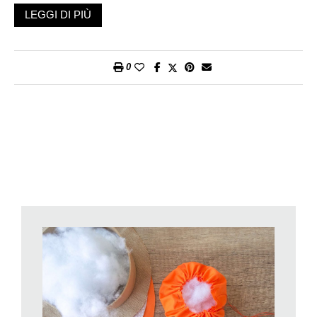
Pittura acrilica bianca e arancione, pennello piatto
LEGGI DI PIÙ
Qualche legnetto
Spago e colla vinilica
Punteruolo a molla (facoltativo)
0
Resti di nastri in tinta, cartoncino craft
Pistola colla a caldo
(I materiali li potete trovare presso la vostra filiale Migros con
reparto Bricolage o Migros do-it)
Procedimento
Definite i colori delle zucche che realizzerete e decorate le
scatole di conseguenza. Ad esempio potreste dipingere di
arancione i coperchi delle scatole su cui poserete le zucche di
colore neutro e lasciare al contrario neutri quelli che
accoglieranno le zucche arancioni.
Ritagliate dai tessuti con colori autunnali dei cerchi. Io ho
optato per cerchi di 2 misure: 24 e 20 cm di diametro.
Con un filo dello stesso colore, usando il punto filza, cucite