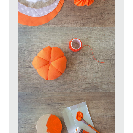
tutta la circonferenza.
Tirate leggermente entrambi i lembi del filo per far arricciare la
vostra zucca, poi imbottite con dell’ovatta sintetica prima di
chiudere l’apertura annodando bene il filo.
Utilizzando lo stesso filo, partendo dal centro della zucca,
create 6-8 spicchi.
Da resti di panno e cartoncino realizzate delle foglie da
sovrapporre tra loro. Con un punteruolo a molla o una forbice
forate le foglie al centro in modo da poter inserire un legnetto.
Annodate quindi dello spago marrone attorno a degli
stuzzichini e passateli con una pennellata di colla vinilica.
Lasciateli asciugare, quindi sfilateli. Si saranno formati dei
«ricci»
Posizionate le foglie sulle zucche e fissatele con la colla.
Infilate un legnetto per creare il picciolo e decorate con i ricci di
spago e un piccolo fiocco. Fissate le zucche al coperchio delle