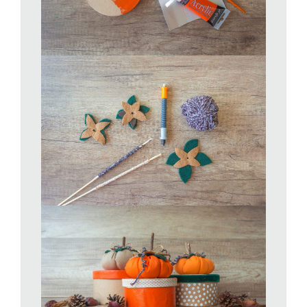
scatole e decorate quest’ultime a piacere con dei nastri in tinta.
Buon autunno!
www.lostiledigio.ch