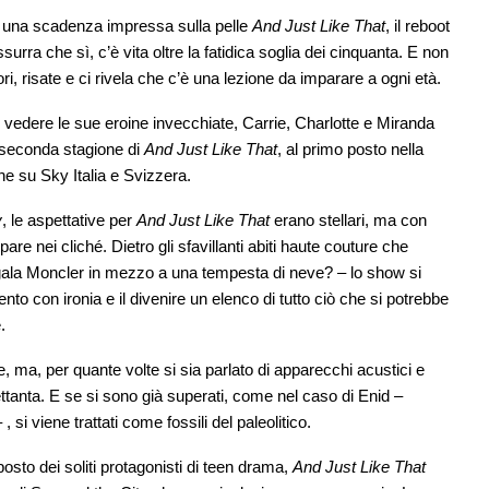
i una scadenza impressa sulla pelle
And Just Like That
, il reboot
urra che sì, c’è vita oltre la fatidica soglia dei cinquanta. E non
i, risate e ci rivela che c’è una lezione da imparare a ogni età.
r vedere le sue eroine invecchiate, Carrie, Charlotte e Miranda
 seconda stagione di
And Just Like That
, al primo posto nella
he su Sky Italia e Svizzera.
y
, le aspettative per
And Just Like That
erano stellari, ma con
re nei cliché. Dietro gli sfavillanti abiti haute couture che
 gala Moncler in mezzo a una tempesta di neve? – lo show si
nto con ironia e il divenire un elenco di tutto ciò che si potrebbe
.
 ma, per quante volte si sia parlato di apparecchi acustici e
ttanta. E se si sono già superati, come nel caso di Enid –
si viene trattati come fossili del paleolitico.
osto dei soliti protagonisti di teen drama,
And Just Like That