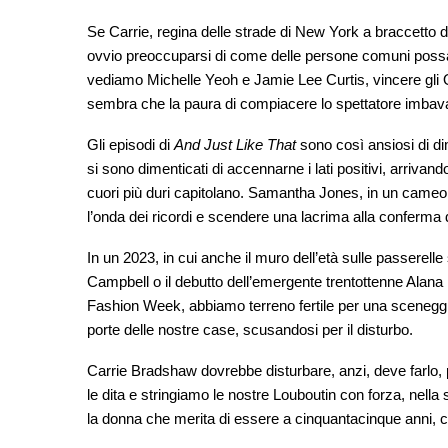
Se Carrie, regina delle strade di New York a braccetto d
ovvio preoccuparsi di come delle persone comuni possan
vediamo Michelle Yeoh e Jamie Lee Curtis, vincere gli Os
sembra che la paura di compiacere lo spettatore imbavag
Gli episodi di
And Just Like That
sono così ansiosi di di
si sono dimenticati di accennarne i lati positivi, arrivan
cuori più duri capitolano. Samantha Jones, in un cameo d
l’onda dei ricordi e scendere una lacrima alla conferma 
In un 2023, in cui anche il muro dell’età sulle passerell
Campbell o il debutto dell’emergente trentottenne Alan
Fashion Week, abbiamo terreno fertile per una scenegg
porte delle nostre case, scusandosi per il disturbo.
Carrie Bradshaw dovrebbe disturbare, anzi, deve farlo, 
le dita e stringiamo le nostre Louboutin con forza, nella
la donna che merita di essere a cinquantacinque anni, co