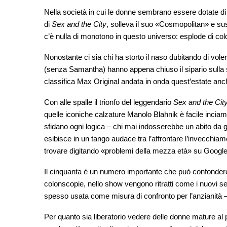
Nella società in cui le donne sembrano essere dotate d
di
Sex and the City
, solleva il suo «Cosmopolitan» e suss
c’è nulla di monotono in questo universo: esplode di color
Nonostante ci sia chi ha storto il naso dubitando di vole
(senza Samantha) hanno appena chiuso il sipario sulla
classifica Max Original andata in onda quest’estate anc
Con alle spalle il trionfo del leggendario
Sex and the Cit
quelle iconiche calzature Manolo Blahnik è facile inciampa
sfidano ogni logica – chi mai indosserebbe un abito da
esibisce in un tango audace tra l’affrontare l’invecchiame
trovare digitando «problemi della mezza età» su Google
Il cinquanta è un numero importante che può confondere,
colonscopie, nello show vengono ritratti come i nuovi se
spesso usata come misura di confronto per l’anzianità – , 
Per quanto sia liberatorio vedere delle donne mature al p