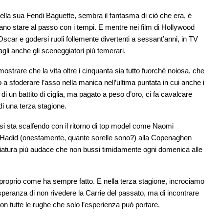
ella sua Fendi Baguette, sembra il fantasma di ciò che era, è
o stare al passo con i tempi. E mentre nei film di Hollywood
car e godersi ruoli follemente divertenti a sessant’anni, in TV
li anche gli sceneggiatori più temerari.
mostrare che la vita oltre i cinquanta sia tutto fuorché noiosa, che
do a sfoderare l’asso nella manica nell’ultima puntata in cui anche i
i un battito di ciglia, ma pagato a peso d’oro, ci fa cavalcare
di una terza stagione.
e si sta scalfendo con il ritorno di top model come Naomi
a Hadid (onestamente, quante sorelle sono?) alla Copenaghen
iatura più audace che non bussi timidamente ogni domenica alle
proprio come ha sempre fatto. E nella terza stagione, incrociamo
 speranza di non rivedere la Carrie del passato, ma di incontrare
n tutte le rughe che solo l’esperienza può portare.