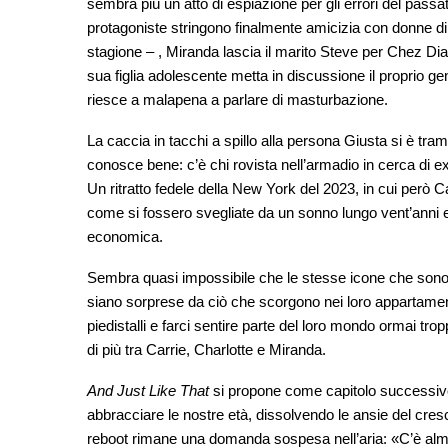
sembra più un atto di espiazione per gli errori del passa
protagoniste stringono finalmente amicizia con donne di 
stagione – , Miranda lascia il marito Steve per Chez Diaz
sua figlia adolescente metta in discussione il proprio 
riesce a malapena a parlare di masturbazione.
La caccia in tacchi a spillo alla persona Giusta si è tr
conosce bene: c’è chi rovista nell’armadio in cerca di ex
Un ritratto fedele della New York del 2023, in cui però 
come si fossero svegliate da un sonno lungo vent’anni e
economica.
Sembra quasi impossibile che le stesse icone che sono s
siano sorprese da ciò che scorgono nei loro appartamenti
piedistalli e farci sentire parte del loro mondo ormai tro
di più tra Carrie, Charlotte e Miranda.
And Just Like That
si propone come capitolo successivo
abbracciare le nostre età, dissolvendo le ansie del cresc
reboot rimane una domanda sospesa nell’aria: «C’è alme