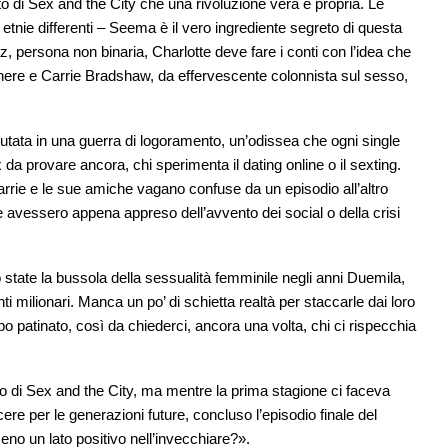
to di Sex and the City che una rivoluzione vera e propria. Le
etnie differenti – Seema è il vero ingrediente segreto di questa
, persona non binaria, Charlotte deve fare i conti con l’idea che
genere e Carrie Bradshaw, da effervescente colonnista sul sesso,
amutata in una guerra di logoramento, un’odissea che ogni single
 da provare ancora, chi sperimenta il dating online o il sexting.
Carrie e le sue amiche vagano confuse da un episodio all’altro
 avessero appena appreso dell’avvento dei social o della crisi
tate la bussola della sessualità femminile negli anni Duemila,
 milionari. Manca un po’ di schietta realtà per staccarle dai loro
ppo patinato, così da chiederci, ancora una volta, chi ci rispecchia
 di Sex and the City, ma mentre la prima stagione ci faceva
ere per le generazioni future, concluso l’episodio finale del
no un lato positivo nell’invecchiare?».