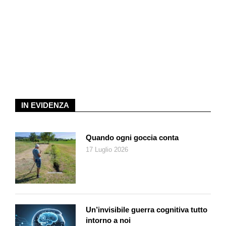
spaccatura dentro le anime di chi dovrebbe curarle, le anime,
confortarle, aprire loro gli orizzonti dell’eterno e della felicità, la
promessa più ardita e profonda che nessuna religione laica
possa garantire?
Oggi in Svizzera (ne parla Bernardelli a pag. 29), ieri in Francia
l’altro ieri in America e domani chissà dove, tra le parabole
ecclesiali contemporanee, purtroppo, continua a ripetersi
quella dei cattivi seminatori. Diventa sempre più difficile per i
IN EVIDENZA
nostri preti, la maggioranza dei quali con le mani e la
coscienza pulite, salire all’altare e predicare la via della
redenzione dai pulpiti opachi di una nomea indegna. No, non li
Quando ogni goccia conta
invidio quei preti che da oggi in avanti (o da anni) non osano
17 Luglio 2026
dare una carezza a un bambino per timore di essere
considerati «uno di quelli là». E invece sono solo giovanotti o
signori in cotta o clergyman che organizzano tornei sui
campetti dell’oratorio e guidano fiaccolate sempre meno
Un’invisibile guerra cognitiva tutto
frequentate verso cappelle e santuari locali.
intorno a noi