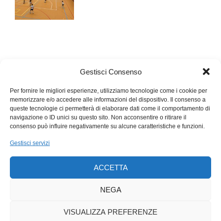
dei mea culpa e delle commissioni interne d’inchiesta. Occorre
che i crimini (così si chiamano) dei suoi membri vengano
subito gestiti da una magistratura laica ed esterna. Solo così si
possono evitare gli insabbiamenti, i «sì, però…» che fanno
sparire i documenti d’accusa e le testimonianze scomode per
la Chiesa. Quanto sono credibili i giudici che giudicano sé
Gestisci Consenso
stessi (lo penso anche per i tribunali militari)? Lo scandalo di
oggi non sono solo gli abusi, ma gli occhi chiusi su di essi e
Per fornire le migliori esperienze, utilizziamo tecnologie come i cookie per
una concezione della «misericordia» nei confronti dei
memorizzare e/o accedere alle informazioni del dispositivo. Il consenso a
queste tecnologie ci permetterà di elaborare dati come il comportamento di
«peccatori» che a volte rasenta la complicità e dimentica
navigazione o ID unici su questo sito. Non acconsentire o ritirare il
sempre le vittime.
consenso può influire negativamente su alcune caratteristiche e funzioni.
Gestisci servizi
ACCETTA
NEGA
VISUALIZZA PREFERENZE