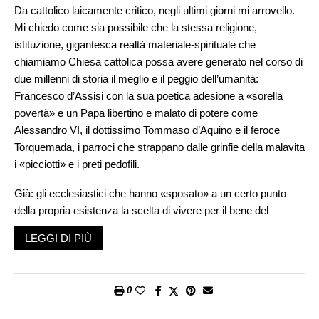
Da cattolico laicamente critico, negli ultimi giorni mi arrovello.
Mi chiedo come sia possibile che la stessa religione,
istituzione, gigantesca realtà materiale-spirituale che
chiamiamo Chiesa cattolica possa avere generato nel corso di
due millenni di storia il meglio e il peggio dell’umanità:
Francesco d’Assisi con la sua poetica adesione a «sorella
povertà» e un Papa libertino e malato di potere come
Alessandro VI, il dottissimo Tommaso d’Aquino e il feroce
Torquemada, i parroci che strappano dalle grinfie della malavita
i «picciotti» e i preti pedofili.
Già: gli ecclesiastici che hanno «sposato» a un certo punto
della propria esistenza la scelta di vivere per il bene del
prossimo seguendo l’esempio di un Signore che predicava
LEGGI DI PIÙ
amore e giustizia e per questa ragione è stato crocifisso.
Invece sono stati loro a crocifiggere troppi innocenti sulla croce
della vergogna e dell’abuso, dimenticando, anzi rovesciando i
0
pilastri fondanti della loro missione; amore e giustizia, appunto.
Com’è possibile questa dicotomia morale? Questa vertiginosa