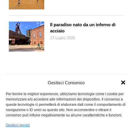
e del benessere individuali in nome della salvezza del pianeta?
È chiaro che rinunce imposte dall’alto e non sufficientemente
giustificate umiliano i cittadini degradandoli al ruolo di sudditi
obbedienti. E se invece tali rinunce venissero dal basso, non
Il paradiso nato da un inferno di
solo, ma non venissero nemmeno vissute come tali? O se
acciaio
addirittura la rinuncia potesse trasformarsi in un piacere
23 Luglio 2026
particolare, il piacere di essere diversi e sottrarsi alla schiavitù
dei gusti della massa?
Gestisci Consenso
Per fornire le migliori esperienze, utilizziamo tecnologie come i cookie per
memorizzare e/o accedere alle informazioni del dispositivo. Il consenso a
queste tecnologie ci permetterà di elaborare dati come il comportamento di
navigazione o ID unici su questo sito. Non acconsentire o ritirare il
consenso può influire negativamente su alcune caratteristiche e funzioni.
Gestisci servizi